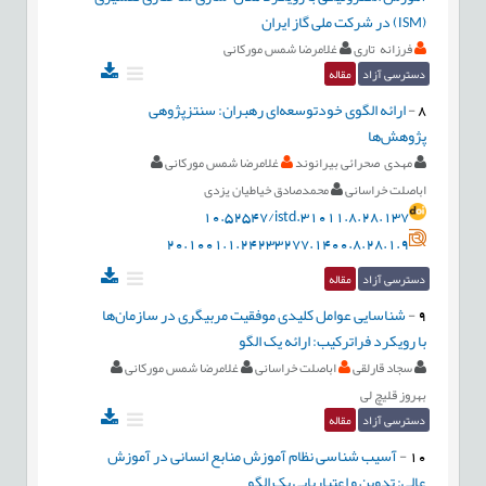
(ISM) در شرکت ملی گاز ایران
فرزانه تاری
غلامرضا شمس مورکانی
دسترسی آزاد
مقاله
8
-
ارائه الگوی خودتوسعه‌ای رهبران: سنتزپژوهی
پژوهش‌ها
مهدی صحرائی بیرانوند
غلامرضا شمس مورکانی
اباصلت خراسانی
محمدصادق خیاطیان یزدی
10.52547/istd.31011.8.28.137
20.1001.1.24233277.1400.8.28.1.9
دسترسی آزاد
مقاله
9
-
شناسایی عوامل کلیدی موفقیت مربیگری در سازمان‌ها
با رویکرد فراترکیب: ارائه یک الگو
سجاد قارلقی
اباصلت خراسانی
غلامرضا شمس مورکانی
بهروز قلیچ لی
دسترسی آزاد
مقاله
10
-
آسیب شناسی نظام آموزش منابع انسانی در آموزش
عالی: تدوین و اعتباریابی یک الگو