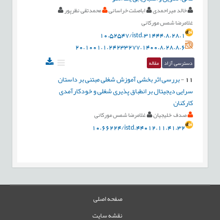
خالد میراحمدی
اباصلت خراسانی
محمدتقی نظرپور
غلامرضا شمس مورکانی
10.52547/istd.31444.8.28.1
20.1001.1.24233277.1400.8.28.8.6
دسترسی آزاد
مقاله
11
-
بررسی اثر بخشی آموزش شغلی مبتنی بر داستان
سرایی دیجیتال بر انطباق پذیری شغلی و خودکارآمدی
کارکنان
صدف خلیجیان
غلامرضا شمس مورکانی
10.66224/istd.44012.11.41.32
صفحه اصلی
نقشه سایت