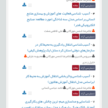
دسترسی آزاد
مقاله
4
-
آسیب¬شناسی فعالیت¬های آموزش و بهسازی منابع
انسانی بر اساس مدل سه شاخگی (مورد مطالعه: صنایع
الکترونیکی فجر)
غلامرضا شمس مورکانی
علی فاطمی صفت
دسترسی آزاد
مقاله
5
-
آسیب‌شناسی انتقال یادگیری به محیط کار در
سازمان‌های دولتی استان کردستان (یک پژوهش کیفی)
سیروس قنبری
غلامرضا شمس مورکانی
محبوبه عارفی
خلیل زندی
دسترسی آزاد
مقاله
6
-
آسیب شناسی و اثربخشی انتقال آموزش به محیط کار
(براساس مدل انتقال آموزش هالتون)
غلامرضا شمس مورکانی
حامد عباسی کسانی
دسترسی آزاد
مقاله
7
-
شناسایی و مدلسازی مهم¬ترین چالش¬های بکارگیری
آموزش الکترونیکی با رویکرد مدل¬سازی ساختاری تفسیری