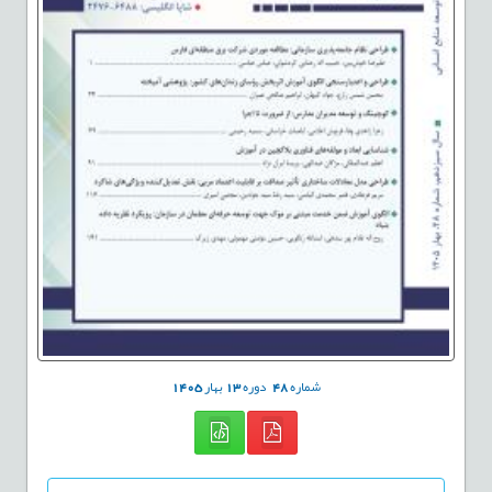
شماره
48
دوره
13
بهار
1405