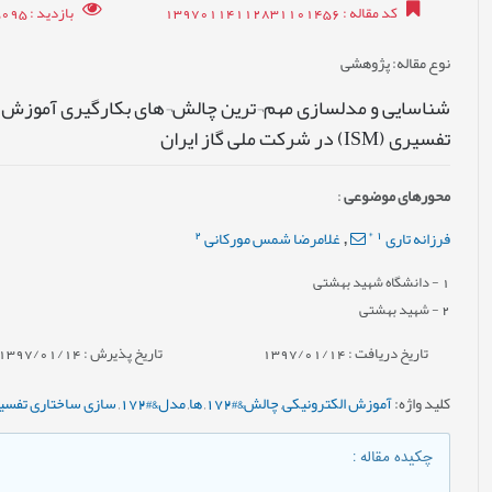
کد مقاله
: 13970114112831101456
بازدید
: 25095
نوع مقاله
: پژوهشی
شناسایی و مدلسازی مهم¬ترین چالش¬های بکارگیری آموزش ا
تفسیری (ISM) در شرکت ملی گاز ایران
محورهای موضوعی
:
2
*
1
فرزانه تاری
غلامرضا شمس مورکانی
,
1
- دانشگاه شهید بهشتی
2
- شهید بهشتی
تاریخ دریافت : 1397/01/14
تاریخ پذیرش : 1397/01/14
کلید واژه
:
آموزش الکترونیکی
,
چالش&#172
,
ها
,
مدل&#172
,
سازی ساختاری تفسی
چکیده مقاله
: