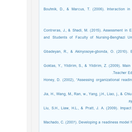
Bouhnik, D., & Marcus, T. (2006). Interaction i
Contreras, J., & Shadi, M. (2015). Assessment in E
and Students of Faculty of Nursing-Benghazi Uni
Gbadeyan, R., & Akinyosoye-gbonda, O. (2010). 
Goktas, Y., Yildirim, S., & Yildirim, Z. (2009). Mai
Teacher Ed
Honey, D. (2002), “Assessing organizational readi
Jia, H., Wang, M., Ran, w., Yang, j.H., Liao, j., & C
s
Liu, S.H., Liaw, H.L., & Pratt, J. A. (2009). Impa
Machado, C. (2007). Developing a readiness model for 