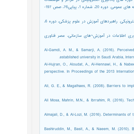
علی و صادقی. ملیحه. (1393). بهبود کیفیت دوره های یادگیری الکترونیکی در مراکز و مؤسسات
یادگیری الکترونیکی: عوامل و پیامدها. تحقیقات اطلاع رسانی و کتابخانه های عمومی. دوره 20، شماره 1، پیاپی76، صص 197-
هداوند، سعید و کاشانچی، علیرضا. ( 1392). عوامل موثر بر یادگیری الکترونیکی. راهبردهای آموزش در علوم پزشکی، دوره 6،
گیری فناوری اطلاعات در آموزش¬های سازمانی، عصر فناوری
Al-Gamdi, A. M., & Samarji, A. (2016). Perceive
established university in Saudi Arabia, Inte
Al-Hujran, O., Aloudat, A., Al-Hennawi, H., & Nabe
perspective. In Proceedings of the 2013 Internati
Ali, G. E., & Magalhaes, R. (2008). Barriers to imp
Ali Mosa, Mahrin, M.N., & Ibrrahim, R. (2016). Te
Almajali, D., & Al-Lozi, M. (2016). Determinants o
Bashiruddin, M., Basit, A., & Naeem, M. (2010). 