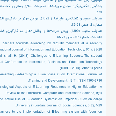
مهدیون، روح اله؛ شعبانی، 
173.
شماره 2، صص 93-89.
هداوند، سعید. (1390). پیش شرط¬ها و چالش¬های به کار
اطلاعات، شماره 67، صص 71-65.
d barriers towwrds e-learning by factulty members at a recently
rnational Journal of Information and Education Technology, 6(1), 23-28.
el Ismail, H. (2013). Challenges to E-learning Success: The student
onal Conference on Information, Business and Education Technology
(ICIBET 2013). Atlantis press.
lementing¬ e-learning: a Kuwaiticase study. International Journal of
Training and Development, 12(1), ISSN 1360-3736.
chnological Aspects of E-Learning Readiness in Higher Education: A
Review of the Literature. Computer and Information Science, 9(1).
f the Actual Use of E-Learning Systems: An Empirical Study on Zarqa
University in Jordan. Journal of Social Sciences, 5(2), 1-29.
Barriers to the implementation of E-learning system with focus on