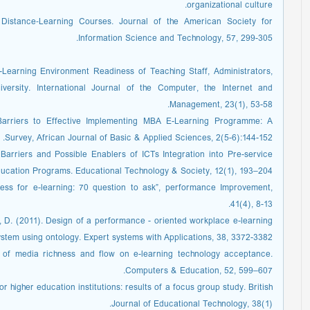
organizational culture.
n Distance‐Learning Courses. Journal of the American Society for
Information Science and Technology, 57, 299-305.
-Learning Environment Readiness of Teaching Staff, Administrators,
versity. International Journal of the Computer, the Internet and
Management, 23(1), 53-58.
Barriers to Effective Implementing MBA E-Learning Programme: A
Survey, African Journal of Basic & Applied Sciences, 2(5-6):144-152.
n Barriers and Possible Enablers of ICTs Integration into Pre-service
ucation Programs. Educational Technology & Society, 12(1), 193–204.
ness for e-learning: 70 question to ask”, performance Improvement,
41(4), 8-13.
hiu, D. (2011). Design of a performance - oriented workplace e-learning
ystem using ontology. Expert systems with Applications, 38, 3372-3382.
ct of media richness and flow on e-learning technology acceptance.
Computers & Education, 52, 599–607.
higher education institutions: results of a focus group study. British
Journal of Educational Technology, 38(1).