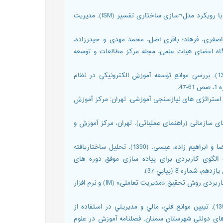
آذر، عادل و بیات، کریم. (1387). طراحی مدل فرایندمحوری کسب و کار با رویکرد مدل¬سازی ساختاری تفسیر (ISM). مدیریت
صغری، فرهاد؛ باقری اصل، محمد مهدی و حیدرزاده،
ز دیدگاه اعضای هیات علمی، مجله مرکز مطالعات و توسعه
حسيني لرگاني، سيده مريم؛ ميرعرب رضي، رضا و رضايي، سعيد. (1387). بررسي موانع توسعه آموزش الکترونيکي در نظام
زاده¬بارانی¬کرد، سودابه. (1386). راهبردها و استراتژی های نیازسنجی آموزشی. تهران: مرکز آموزش
رزیابی اثربخشی آموزش¬های سازمانی (راهنمای عملیاتی). تهران، مرکز آموزش و
خطیب زنجانی، نازیلا؛ زندی، بهمن؛ فرج اللهی، مهران؛ سرمدی، محمدرضا و ابراهیم زاده، عیسی. (1390). تحلیل ساختاریافته
الگوی کاربردی برای پیاده سازی موفق دوره های
ره 8 (پياپي 37).
رضایی زاده، مرتضی؛ انصاری، محسن و مورفی، ایمون. (1392). راهنمای کاربردی روش تحقیق «مدیریت تعاملی» (IM) و نرم افزار
صفوی جهرمی، گلایول؛ شفیعی نیکابادی، محسن و ملکی، مرتضی. (1394). تبيين موانع فني، مالي و مديريتي در استفاده از
¬هاي دولتي شهرستان سمنان. فصلنامه آموزش در علوم