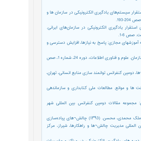
 جهت ارزیابی آمادگی استقرار سیستم‌های یادگیری الکترونیکی در سازمان ها و
 جهت ارزیابی آمادگی استقرار یادگیری الکترونیکی در سازمان‌های ایرانی.
 صص 6-1.
آموزش عالی با رویکرد به آموزشهای مجازی: پاسخ به نیازها، افزایش دسترسی و
کاظمی، حمید و بابایی، محمود. (1387). کاربرد فراگیری الکترونیکی در سازمان. علوم و فناوری اطلاعات، دوره 24، شماره 1، صص
سازمان¬ها، دومین کنفرانس توانمند سازی منابع انسانی، تهران،
ها، زیرساخت ها و موانع. مطالعات ملی کتابداری و سازماندهی
کی، تهران: مجموعه مقالات دومین کنفرانس بین المللی شهر
ملک محمدی¬فرادنبه، محمد؛ شیروانی، زهره؛ خالوزاده مبارکه، سجاد و ملک محمدی، محسن. (۱۳۹3) چالش¬های پیاده‌سازی
المللی مدیریت چالش¬ها و راهکارها، شیراز، مرکز