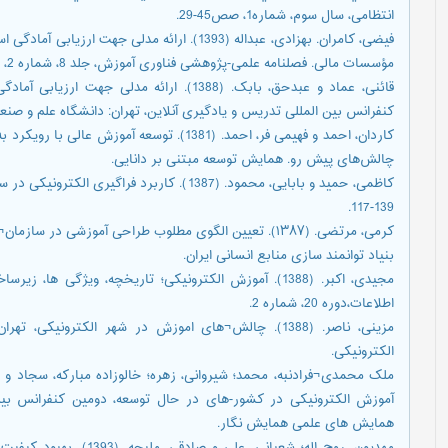
انتظامی، سال سوم، شماره1، صص45-29.
فیضی، کامران. بهزادی، عبداله (1393). ارائه مدلی
مؤسسات مالی. فصلنامه علمی-پژوهشی فناوری آموزش، جلد 8، شماره 2، صص 204-193.
قائنی، عماد و عبدحق، بابک. (1388). ارائه مدلی
کنفرانس بین المللی تدریس و یادگیری آنلاین، تهران: دانشگاه علم و صنعت.
کاردان، احمد و فهیمی فر، احمد. (1381). توسعه 
چالش‌های پیش رو. همایش توسعه مبتنی بر دانایی.
139-117.
کرمی، مرتضی. (۱۳۸۷). تعیین الگوی مطلوب طراحی آموزشی در 
بنیاد توانمند سازی منابع انسانی ایران.
مجیدی، اکبر. (1388). آموزش الکترونیکی؛ تاریخچه، ویژگی 
اطلاعات،دوره 20، شماره 2.
مزینی، ناصر. (1388). چالش¬های اموزش در شهر الکترونی
الکترونیکی.
آموزش الکترونیکی در کشور-های در حال توسعه، دومین کنفرانس بین 
همایش های علمی همایش نگار.