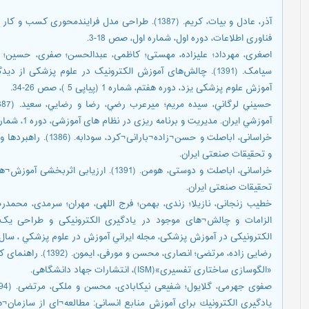
فناوری اطلاعات، دوره اول، شماره اول، صص 18-3.
اصغری، مهرداد؛ علیزاده، مهستی؛ کاظمی، عبدالحسن؛ صفری، حسین؛ ا
سیامک. (1391). چالش‌های آموزش الکترونیک در علوم پزشکی ا
آموزش علوم پزشکی یزد، دوره هفتم، شماره 1 (پیاپی 5 )، صص 26-34.
آموزشي ايران. مدیریت و برنامه ریزی در نظام های آموزشی، دوره 1، شماره 1، صص 61-47.
خراسانی، اباصلت و حسن¬
و تحقیقات صنعتی ایران.
خراسانی، اباصلت و دوستی، هومن. (1391). ا
تحقیقات صنعتی ایران.
الزامات و چالش¬های موجود در یادگیری الکترونیکی و طراحی یک 
الکترونیکی در آموزش پزشکی، مجله ايراني آموزش در علوم پزشكي ، سال يازدهم، شما
«الگوسازی ساختاری تفسیری»(ISM)، انتشارات جهاد دانشگاهی.
يادگيري الكترونيك براي آموزش منابع انساني: مطالعه¬اي از سازمان