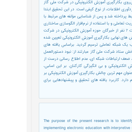
وی بکارگیری آموزش الکترونیکی در شرکت ملی گاز
وری اطلاعات، از نوع کیفی است. در این تحقیق ابتدا
 پرداخته شد و پس از شناسایی مؤلفه های مرتبط با
تعاملی و با استفاده از نرم‌افزار الگوسازی ساختاری
تفسیری (ISM) که یکی از شیوه های تحقیق کیفی است، با بررسی نظرات 7 نفر از خبرگان حوزه آموزش الکترونیکی در شرکت
ب شدند، تعداد 7 مؤلفه به عنوان چالش های نهایی بکارگیری آموزش الکترونیکی تعیین شده
ب یک شبکه تعاملی ترسیم گردید. براساس یافته های
ش ستاد شرکت ملی گاز عبارتند از: نبود دستورالعمل
، ضعف ارتباطات شبکه ای، عدم اطلاع رسانی درست از
 الکترونیکی و بی انگیزگی کارکنان. بر این اساس،
نوان مهم ترین چالش بکارگیری آموزش الکترونیکی بر
ارد. کاربرد یافته های تحقیق و پیشنهادهایی برای
The purpose of the present research is to identif
implementing electronic education with interpretiv