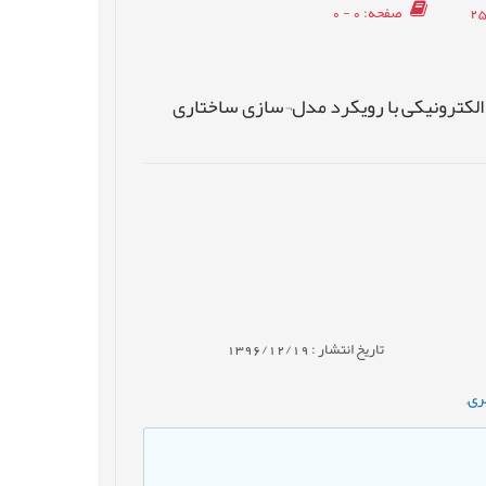
صفحه
: 0 - 0
لکترونیکی با رویکرد مدل¬سازی ساختاری
تاریخ انتشار : 1396/12/19
ری
,