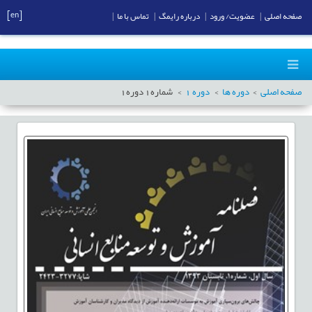
[en]
صفحه اصلی
|
عضویت/ ورود
|
درباره رایمگ
|
تماس با ما
|
صفحه اصلی
دوره ها
دوره
1
شماره
1
دوره
1