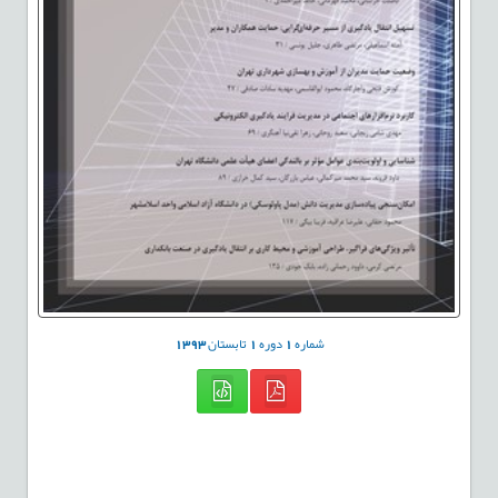
شماره
1
دوره
1
تابستان
1393