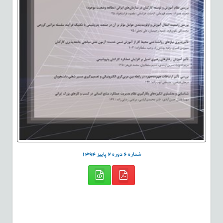
شماره
6
دوره
2
پاییز
1394