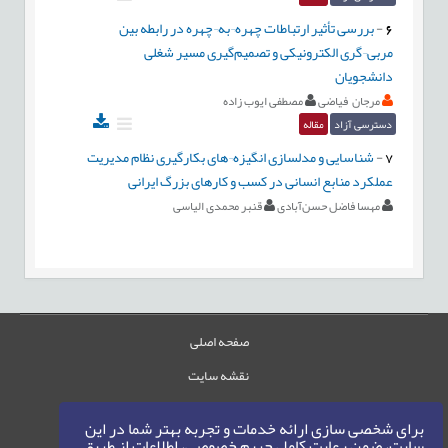
6
-
بررسی تأثیر ارتباطات چهره¬به¬چهره در رابطه‌ بین
مربی¬گری الکترونیکی و تصمیم‌گیری مسیر شغلی
دانشجویان
مرجان فیاضی
مصطفی ایوب زاده
دسترسی آزاد
مقاله
7
-
شناسایی و مدلسازی انگیزه¬های بکارگیری نظام مدیریت
عملکرد منابع انسانی در کسب و کارهای بزرگ ایرانی
مهسا فاضل حسن‌آبادی
قنبر محمدی ‌الیاسی
صفحه اصلی
نقشه سایت
تماس با ما
برای شخصی سازی ارائه خدمات و تجربه بهتر شما در این
سایت، ضمن رعایت کامل حریم خصوصی، اطلاعات از طریق