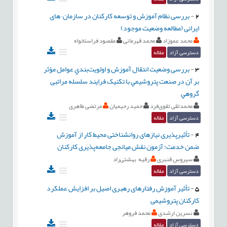
2
-
بررسی نظام آموزش و توسعه کارکنان در سازمان¬های
ایرانی (مطالعه وضعیت موجود)
محمد عموزاد
محمد قهرمانی
مقصود فراستخواه
دسترسی آزاد
مقاله
3
-
بررسی وضعیت انتقال آموزش و اولويت‌بندي عوامل مؤثر
بر آن در صنعت پتروشيمي با تکنيک فرایند سلسله مراتبی
گروهي
محمدتقی تقوی‌فرد
حمید رحیمیان
مرتضی طاهری
دسترسی آزاد
مقاله
4
-
تأثیر‌پذیری نیازهای روانشناختی محیط کار از آموزش
ضمن خدمت؛ آزمون نقش میانجی جامعه‌پذیری کارکنان
سیروس قنبری
رقیه بهشتی‌راد
دسترسی آزاد
مقاله
5
-
تأثیر آموزش رفتارهای رهبری اصیل بر افزایش عملکرد
کارکنان پتروشیمی
نسرین ارشدی
محمد فروهر
دسترسی آزاد
مقاله