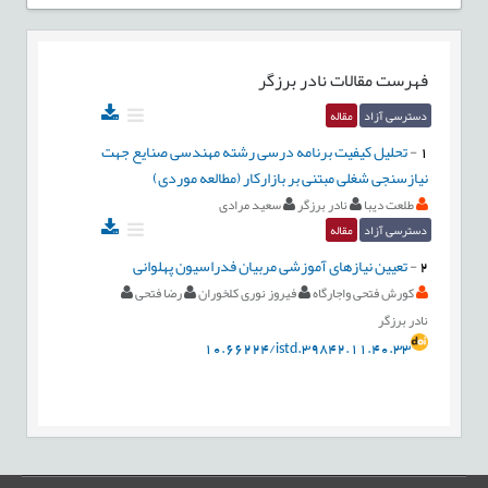
فهرست مقالات
نادر برزگر
دسترسی آزاد
مقاله
1
-
تحلیل کیفیت برنامه درسی رشته مهندسی صنایع جهت
نیازسنجی شغلی مبتنی بر بازارکار (مطالعه موردی)
طلعت دیبا
نادر برزگر
سعید مرادی
دسترسی آزاد
مقاله
2
-
تعیین نیازهای آموزشی مربیان فدراسیون پهلوانی
کورش فتحی واجارگاه
فیروز نوری كلخوران
رضا فتحی
نادر برزگر
10.66224/istd.39842.11.40.33