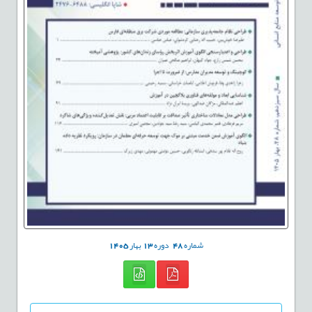
شماره
48
دوره
13
بهار
1405