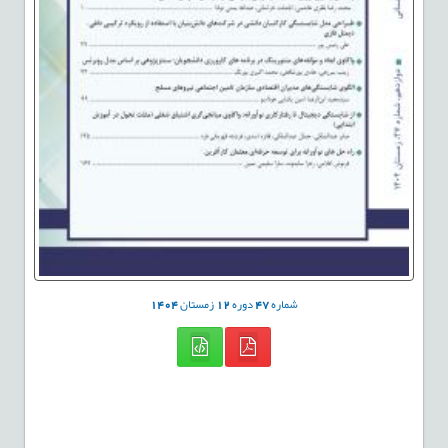
شماره
47
دوره
12
زمستان
1404