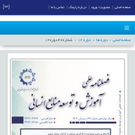
[en]
صفحه اصلی
|
عضویت/ ورود
|
درباره رایمگ
|
تماس با ما
|
صفحه اصلی
دوره ها
دوره
12
شماره
47
دوره
12