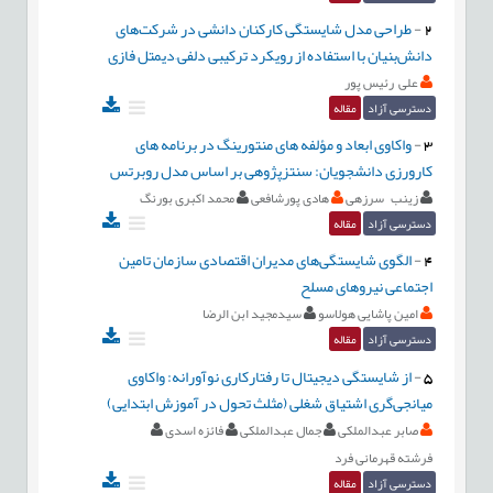
2
-
طراحی مدل شایستگی کارکنان دانشی در شرکت‌های
دانش‌بنیان با استفاده از رویکرد ترکیبی دلفی–دیمتل فازی
علی رئیس پور
دسترسی آزاد
مقاله
3
-
واکاوی ابعاد و مؤلفه های منتورینگ در برنامه های
کارورزی دانشجویان: سنتزپژوهی بر اساس مدل روبرتس
زینب سرزهی
هادی پورشافعی
محمد اکبری بورنگ
دسترسی آزاد
مقاله
4
-
الگوی شایستگی‌های مدیران اقتصادی سازمان تامین
اجتماعی نیروهای مسلح
امین پاشایی هولاسو
سیدمجید ابن الرضا
دسترسی آزاد
مقاله
5
-
از شایستگی دیجیتال تا رفتارکاری نوآورانه: واکاوی
میانجی‌گری اشتیاق شغلی (مثلث تحول در آموزش ابتدایی)
صابر عبدالملکی
جمال عبدالملکی
فائزه اسدی
فرشته قهرمانی فرد
دسترسی آزاد
مقاله