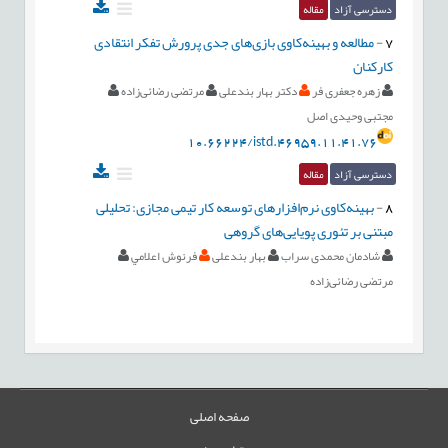
دسترسی آزاد
مقاله
7
-
مطالعه و بهینه‌کاوی بازی‌های جدی پرورش تفکر انتقادی
کارکنان
زهره جعفری فر
دکتر بهار بندعلی
مرتضی رضائی‌زاده
مجتبی وحیدی اصل
10.66224/istd.46959.11.41.76
دسترسی آزاد
مقاله
8
-
بهینه‌کاوی نرم‌افزار‌های توسعه کار تیمی مجازی: تحلیلی
مبتنی بر تئوری پویایی‌های گروهی
شادمان محمدی سراب
بهار بندعلی
فرنوش اعلامي
مرتضی رضائی‌زاده
صفحه اصلی