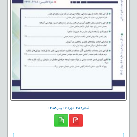
شماره
48
دوره
13
بهار
1405