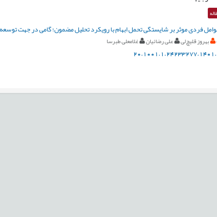
اله
امل فردی موثر بر شایستگی تحمل ابهام با رویکرد تحلیل مضمون؛ گامی در جهت توسعه 
بهروز قلیچ‌لی
علی رضائیان
غلامعلی طبرسا
20.1001.1.24233277.1401.