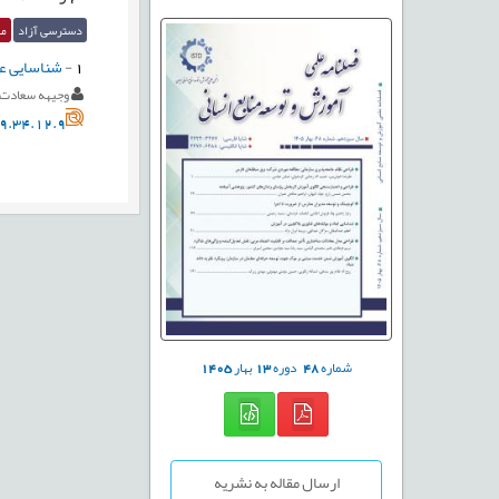
دسترسی آزاد
مق
1
-
شناسایی عو
وجیهه سعادت
9.34.12.9
شماره
48
دوره
13
بهار
1405
ارسال مقاله به نشریه