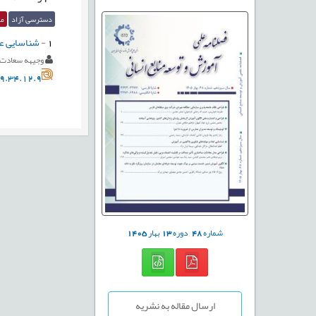
دسترسی آزاد
مق
1
-
شناسایی عو
وجیهه سعادت
9.34.12.9
شماره
48
دوره
13
بهار
1405
ارسال مقاله به نشریه