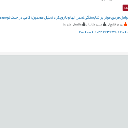
اله
امل فردی موثر بر شایستگی تحمل ابهام با رویکرد تحلیل مضمون؛ گامی در جهت توسعه 
بهروز قلیچ‌لی
علی رضائیان
غلامعلی طبرسا
20.1001.1.24233277.1401.