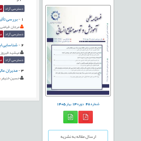
دسترسی آزاد
مق
1
-
بررسی تأثی
مرجان فیاضی
دسترسی آزاد
مق
2
-
شناسایی اب
مهشید فیروز 
دسترسی آزاد
مق
3
-
مدیران عال
حسین خنیفر
شماره
48
دوره
13
بهار
1405
ارسال مقاله به نشریه