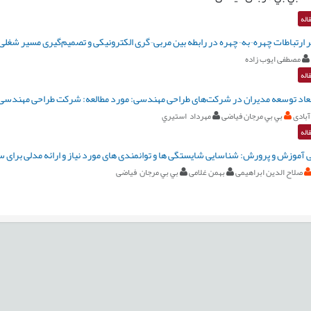
اله
ر ارتباطات چهره¬به¬چهره در رابطه‌ بین مربی¬گری الکترونیکی و تصمیم‌گیری مسیر شغلی
مصطفی ایوب زاده
اله
عاد توسعه مدیران در شرکت‌های طراحی مهندسی: مورد مطالعه: شرکت طراحی مهندسی و 
آبادی
بي بي مرجان فیاضی
مهرداد استيري
اله
ی آموزش و پرورش: شناسایی شایستگی ها و توانمندی های مورد نیاز و ارائه مدلی برای 
صلاح الدین ابراهیمی
بهمن غلامی
بي بي مرجان فیاضی