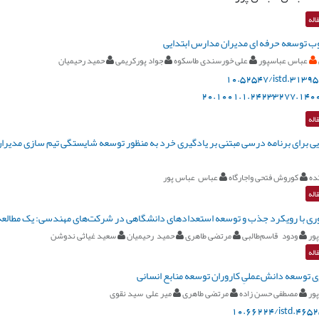
اله
وب توسعه حرفه ای مدیران مدارس ابتدایی
عباس عباسپور
علی خورسندی طاسکوه
جواد پورکریمی
حمید رحیمیان
10.52547/istd.31395
20.1001.1.24233277.1400
اله
ی برای برنامه درسی مبتنی بر یادگیری خرد به منظور توسعه شایستگی تیم سازی مدیران ب
ده
کوروش فتحی واجارگاه
عباس عباس پور
اله
ری با رویکرد جذب و توسعه استعدادهای دانشگاهی در شرکت‌های مهندسی: یک مطالعه
ور
ودود قاسم‌طالبی
مرتضی طاهری
حمید رحیمیان
سعید غیاثی ندوشن
اله
ی توسعه دانش‌عملیِ کاروران توسعه منابع انسانی
ور
مصطفی حسن زاده
مرتضی طاهری
میر علی سید نقوی
10.66224/istd.4652