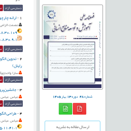
دسترسی آزاد
مق
1
-
ارائه چارچ
عصمت الزامی
.8.30.109
.8.30.9.1
دسترسی آزاد
مق
2
-
تدوین الگوی
رایتل)
سارا واحدچوک
دسترسی آزاد
مق
3
-
جانشین‌پرو
شماره
48
دوره
13
بهار
1405
عباس عباس پ
دسترسی آزاد
مق
4
-
طراحی الگو
عباس عباس پ
ارسال مقاله به نشریه
5.11.41.1