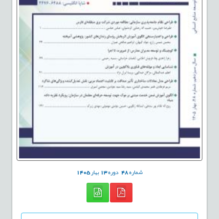
شماره
48
دوره
13
بهار
1405