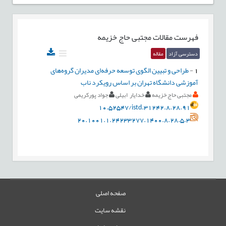
فهرست مقالات
مجتبی حاج خزیمه
دسترسی آزاد
مقاله
1
-
طراحی و تبیین الگوی توسعه حرفه‌ای مدیران گروه‌های
آموزشی دانشگاه تهران بر اساس رویکرد ناب
مجتبی حاج خزیمه
خدایار ابیلی
جواد پورکریمی
10.52547/istd.31242.8.28.91
20.1001.1.24233277.1400.8.28.5.3
صفحه اصلی
نقشه سایت