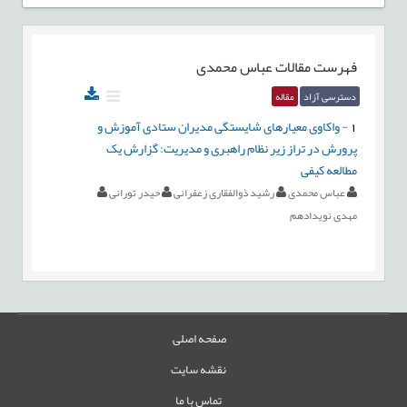
فهرست مقالات
عباس محمدی
دسترسی آزاد
مقاله
1
-
واکاوی معیارهای شایستگی مدیران ستادی آموزش و
پرورش در تراز زیر نظام راهبری و مدیریت: گزارش یک
مطالعه کیفی
عباس محمدی
رشید ذوالفقاری زعفرانی
حیدر تورانی
مهدی نویدادهم
صفحه اصلی
نقشه سایت
تماس با ما