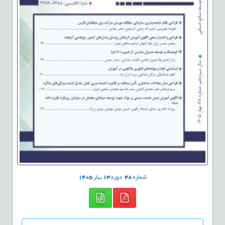
شماره
48
دوره
13
بهار
1405