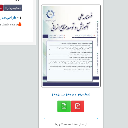
دسترسی آزاد
مق
1
-
طراحی مدل 
فاطمه باغشاه
شماره
48
دوره
13
بهار
1405
ارسال مقاله به نشریه