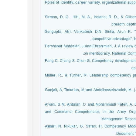
Roles of identity, career variety, organizational sup
18. Sirmon, D. G., Hitt, M. A., Ireland, R. D., & Gi
breadth, depth
19. Sengupta, Atri. Venkatesh, D.N, Sinha, Arun K
competitive advantage", In
20. Farshabaf Maherian, J and Ebrahimian, J. A review
on meritocracy. National Conf
21. Fang C, Chang S, Chen G. Competency developme
ap
22. Müller, R., & Turner, R. Leadership competency 
23. Ganjali, A, Timurian, M and Abdolhosseinzadeh, M. 
24. Alvani, S M, Ardalan, O and Mohammadi Fateh, 
and Command Competencies in the Army Orga
Management Researc
25. Askari, N. Nikukar, G, Safari, H. Competency M
Document 14