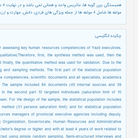
 این
مولفه ها شامل 4 مولفه ها از جمله ویژگی های فردی، دانش، مهارت و ارزش می باشند.
:
چکیده انگلیسی
or assessing key human resources competencies of Yazd executives.
alitative(Therefore, first, the synthesis method was used, then the
finally, the quantitative method was used for validation. Due to the
g and sampling methods. The first part of the statistical population
rce competencies, scientific documents and all specialists, academics
se. The sample included 84 documents (45 internal sources and 39
n the second part 10 targeted individuals (saturation limit of 10
n. For the design of the sample, the statistical population includes
ethod (31 persons saturation limit) and for statistical population
ources managers of provincial executive agencies including deputy.
Organization, Governorate, Human Resources and Administrative
helor's degree or higher and with at least 4 years of work related to
ected using simple random sampling. Semi-structured interviews and