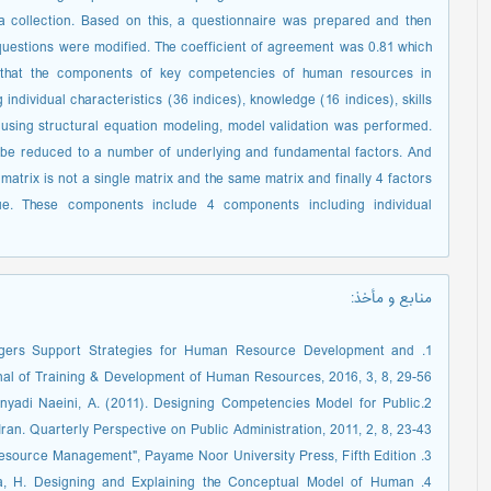
 collection. Based on this, a questionnaire was prepared and then
 questions were modified. The coefficient of agreement was 0.81 which
 that the components of key competencies of human resources in
ndividual characteristics (36 indices), knowledge (16 indices), skills
, using structural equation modeling, model validation was performed.
n be reduced to a number of underlying and fundamental factors. And
n matrix is not a single matrix and the same matrix and finally 4 factors
ue. These components include 4 components including individual
:
منابع و مأخذ
nagers Support Strategies for Human Resource Development and
al of Training & Development of Human Resources, 2016, 3, 8, 29-56.
onyadi Naeini, A. (2011). Designing Competencies Model for Public
an. Quarterly Perspective on Public Administration, 2011, 2, 8, 23-43.
3. Resuli, R & Salehi, A. Advanced Human Resource Management", Payame Noor University Press, Fifth Edition.
bra, H. Designing and Explaining the Conceptual Model of Human