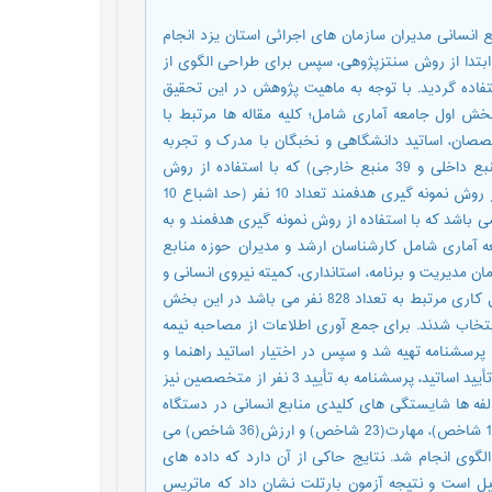
پژوهش حاضر با هدف طراحی مدل سنجش شایستگی های
پذیرفته است. بر این اساس پژوهش، آمیخته(کمی - کیف
تکنیک دلفی و در نهایت جهت اعتبارسنجی از روش کم
جامعه های آماری، نمونه و روش نمونه گیری متفاوتی
شایستگی های کلیدی منابع انسانی، اسناد و مدارک 
متناسب با موضوع است. نمونه آماری این بخش شامل 84 سند(45 منبع داخلی و 39 منبع خارجی) که با استفاده از روش
سرشماری(تمام شماری) انتخاب شدند و در بخش دوم نیز با استفاده از روش نمونه گیری هدفمند تعداد 10 نفر (حد اشباع 10
نفر) انتخاب شدند. برای بخش طراحی الگو، جامعه آمار
تعداد 31 نفر(حد اشباع 10 نفر) انتخاب شدند و برای اعتبارسنجی 
انسانی سازمانهای اجرایی استان اعم از معاونت توسعه ن
تحول اداری در استان با مدرک تحصیلی لیسانس به بالا و حداقل 4 سال کاری مرتبط به تعداد 828 نفر می باشد در این بخش
نمونه آماری 267 نفر که با استفاده از روش نمونه گیری تصاد
سازمان یافته و پرسشنامه محقق ساخته استفاده شد. ب
مشاوران قرار گرفت و سوالات مورد تغییر و تعدیل قرار گرفتند که پس از تأیید اساتید، پرسشنامه به تأیید 3 نفر از متخصصین نیز
رسید میزان ضریب توافق برابر 81/0 به دست آمد. نتایج نشان داد که مولف
های اجرایی شامل 4 مولفه شامل ویژگی های فردی(36 شاخص)، دانش(16 شاخص)، مهارت(23 شاخص) و ارزش(36 شاخص) می
باشد. در گام آخر و با استفاده از مدل معادلات ساخ
پرسشنامه مورد نظر به تعدادی عامل های زیربنایی و