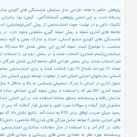
 کلیدی منابع انسانی مدیران سازمان های اجرائی استان یزد انجام
ی) بود. بنابراین ابتدا از روش سنتزپژوهی، سپس برای طراحی الگوی از
ی(پیمایشی) استفاده گردید. با توجه به ماهیت پژوهش در این تحقیق
 وجود دارد. در بخش اول جامعه آماری شامل؛ کلیه مقاله ها مرتبط با
علمی و کلیه متخصصان، اساتید دانشگاهی و نخبگان با مدرک و تجربه
ی شامل خبرگان می باشد که با استفاده از روش نمونه گیری هدفمند و به
جامعه آماری شامل کارشناسان ارشد و مدیران حوزه منابع
یروی انسانی سازمان مدیریت و برنامه، استانداری، کمیته نیروی انسانی و
فی ساده انتخاب شدند. برای جمع آوری اطلاعات از مصاحبه نیمه
ر این اساس ابتدا پرسشنامه تهیه شد و سپس در اختیار اساتید راهنما و
ه ها شایستگی های کلیدی منابع انسانی در دستگاه
تاری اعتبارسنجي الگوی انجام شد. نتایج حاکی از آن دارد که داده های
 بنیادی قابل تقلیل است و نتیجه آزمون بارتلت نشان داد که ماتریس