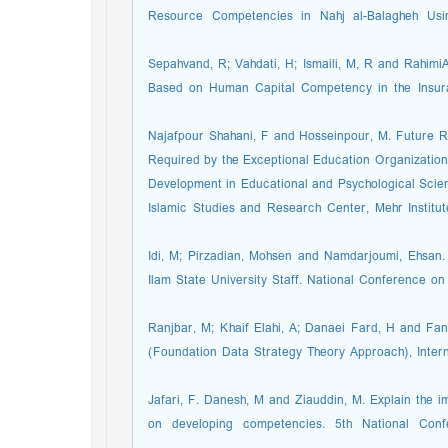
Resource Competencies in Nahj al-Balagheh Usin
5. Sepahvand, R; Vahdati, H; Ismaili, M, R and Rah
Based on Human Capital Competency in the Insur
6. Najafpour Shahani, F and Hosseinpour, M. Futur
Required by the Exceptional Education Organizatio
Development in Educational and Psychological Scien
Islamic Studies and Research Center, Mehr Institu
7. Idi, M; Pirzadian, Mohsen and Namdarjoumi, Ehsan
Ilam State University Staff. National Conference 
8. Ranjbar, M; Khaif Elahi, A; Danaei Fard, H and 
(Foundation Data Strategy Theory Approach), Inter
9. Jafari, F. Danesh, M and Ziauddin, M. Explain t
on developing competencies. 5th National Con