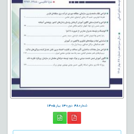
شماره
48
دوره
13
بهار
1405