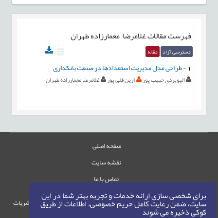
فهرست مقالات
غلامرضا معمارزاده طهران
دسترسی آزاد
مقاله
1
-
طراحی مدل مدیریت استعدادها در صنعت بانکداری
الهویردی حبیب پور
آرین قلی پور
غلامرضا معمارزاده طهران
صفحه اصلی
نقشه سایت
تماس با ما
برای شخصی سازی ارائه خدمات و تجربه بهتر شما در این
حقوق این وب‌سایت متعلق به سامانه مدیریت نشریات
سایت، ضمن رعایت کامل حریم خصوصی، اطلاعات از طریق
کوکی ذخیره می شوند
رایمگ است.