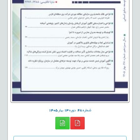
شماره
48
دوره
13
بهار
1405