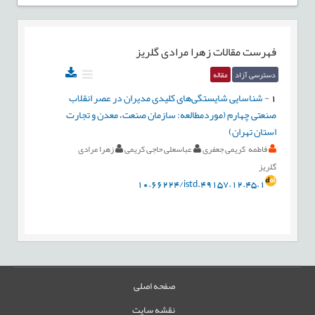
فهرست مقالات
زهرا مرادی گلریز
دسترسی آزاد
مقاله
1
-
شناسایی شایستگی‌های کلیدی مدیران در عصر انقلاب
صنعتی چهارم (موردمطالعه: سازمان صنعت، معدن و تجارت
استان تهران)
فاطمه کریمی جعفری
عباسعلی حاجی کریمی
زهرا مرادی
گلریز
10.66224/istd.49157.12.45.1
صفحه اصلی
نقشه سایت