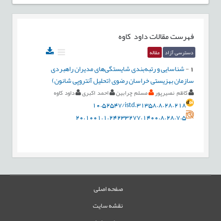
فهرست مقالات
داود کاوه
دسترسی آزاد
مقاله
1
-
شناسایی و رتبه‌بندی شایستگی‌های مدیران راهبردی
سازمان بهزیستی خراسان رضوی (تحلیل آنتروپی شانون)
کاظم نصیرپور
مسلم چرابین
احمد اکبری
داود کاوه
10.52547/istd.31358.8.28.218
20.1001.1.24233277.1400.8.28.7.5
صفحه اصلی
نقشه سایت