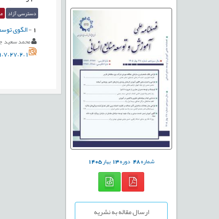
دسترسی آزاد
مق
1
-
الگوی توسعه
محمد سعید ج
.7.27.2.1
شماره
48
دوره
13
بهار
1405
ارسال مقاله به نشریه