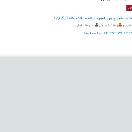
اله
 جانشین پروری (مورد مطالعه :بانک رفاه کارگران )
عفرپور
رضا نجف بیگی
علیرضا عقیقی
20.1001.1.24233277.1399