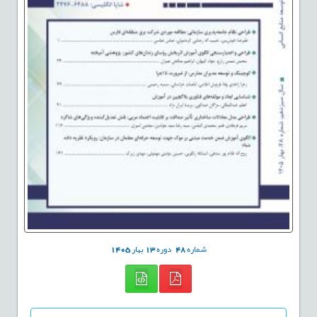
شماره
48
دوره
13
بهار
1405