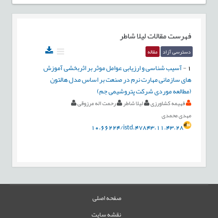
فهرست مقالات
لیلا شاطر
دسترسی آزاد
مقاله
1
-
آسیب شناسی و ارزیابی عوامل موثر بر اثربخشی آموزش
های سازمانی مهارت نرم در صنعت بر اساس مدل هالتون
(مطالعه موردی شرکت پتروشیمی جم)
فهیمه کشاورزی
لیلا شاطر
رحمت اله مرزوقی
مهدی محمدی
10.66224/istd.47843.11.43.28
صفحه اصلی
نقشه سایت