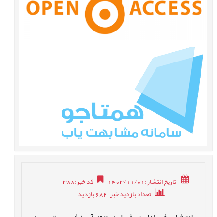
تاریخ انتشار:1403/11/01
کد خبر
:
388
تعداد بازدید خبر
:682
بازدید
انتشار فصلنامه شماره 42 آموزش و توسعه