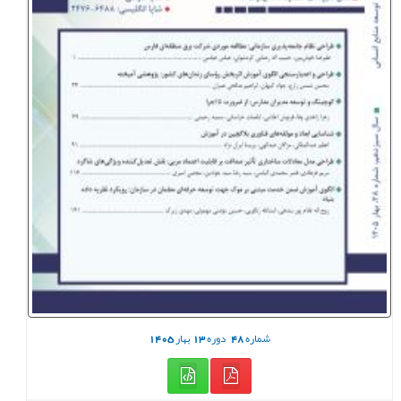
شماره
48
دوره
13
بهار
1405