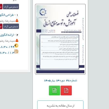
دسترسی آزاد
مق
1
-
طراحی الگو
سید رضا رضو
دسترسی آزاد
مق
2
-
ارائه الگو
سید رضا رضو
.8.30.199
8.30.11.3
شماره
48
دوره
13
بهار
1405
ارسال مقاله به نشریه