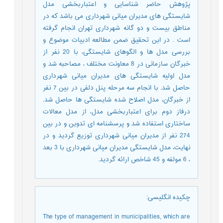
پژوهش حاضر شناسایی و اعتباربخشی مدل
شایستگی های مدیران میانی شهرداری می باشد که در
مناطق بیست و دو گانه شهرداری تهران انجام گرفته
است . در این تحقیق ضمن ﻣﻄﺎﻟﻌﻪ ﺍﺩﺑﻴﺎﺕ ﻣﻮﺿﻮﻉ ﻭ
ﺑﺮﺭﺳﻰ ﻣﺪﻝ ﻫﺎ ﻭ ﺍﻟﮕﻮﻫﺎﻯ ﺷﺎیستگی، با 20 نفر از
خبرگان سازمانی در 8 معاونت مختلف ، مصاحبه شد و
مدل اولیه شایستگی های مدیران میانی شهرداری
حاصل شد. با انجام سه مرحله پنل دلفی در بین 7 نفر
از خبرگان، مدل اصلاح شده شایستگی ها حاصل شد.
درفاز دوم برای اعتباربخشی مدل، از مدل معالات
ساختاری استفاده شد و پرسشنامه ای تدوین و در بین
274 نفر از مدیران میانی شهرداری توزیع گردید و در
نهایت، مدل شایستگی مدیران میانی شهرداری با 3 بعد
، 6 مولفه و 45 شاخص ارائه گردید.
چکیده انگلیسی
:
The type of management in municipalities, which are