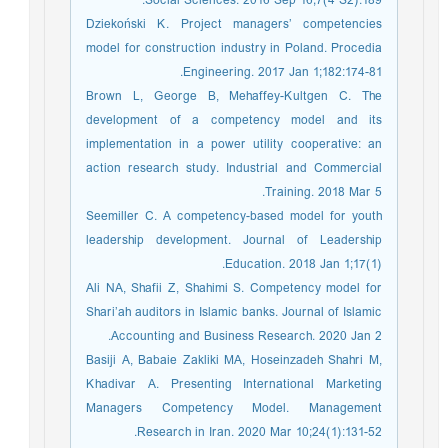
Social Sciences. 2016 Sep 16;7(4 S2):189.
Dziekoński K. Project managers’ competencies
model for construction industry in Poland. Procedia
Engineering. 2017 Jan 1;182:174-81.
Brown L, George B, Mehaffey-Kultgen C. The
development of a competency model and its
implementation in a power utility cooperative: an
action research study. Industrial and Commercial
Training. 2018 Mar 5.
Seemiller C. A competency-based model for youth
leadership development. Journal of Leadership
Education. 2018 Jan 1;17(1).
Ali NA, Shafii Z, Shahimi S. Competency model for
Shari’ah auditors in Islamic banks. Journal of Islamic
Accounting and Business Research. 2020 Jan 2.
Basiji A, Babaie Zakliki MA, Hoseinzadeh Shahri M,
Khadivar A. Presenting International Marketing
Managers Competency Model. Management
Research in Iran. 2020 Mar 10;24(1):131-52.