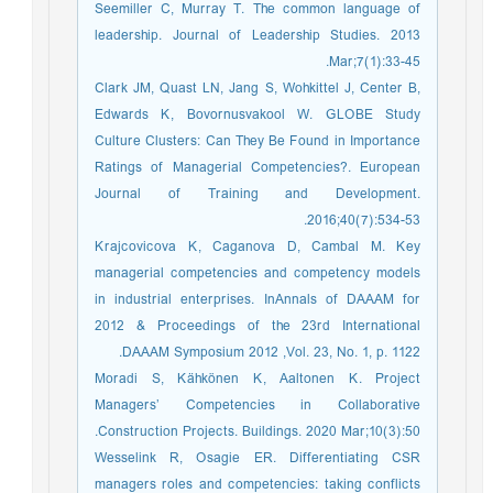
Seemiller C, Murray T. The common language of
leadership. Journal of Leadership Studies. 2013
Mar;7(1):33-45.
Clark JM, Quast LN, Jang S, Wohkittel J, Center B,
Edwards K, Bovornusvakool W. GLOBE Study
Culture Clusters: Can They Be Found in Importance
Ratings of Managerial Competencies?. European
Journal of Training and Development.
2016;40(7):534-53.
Krajcovicova K, Caganova D, Cambal M. Key
managerial competencies and competency models
in industrial enterprises. InAnnals of DAAAM for
2012 & Proceedings of the 23rd International
DAAAM Symposium 2012 ,Vol. 23, No. 1, p. 1122.
Moradi S, Kähkönen K, Aaltonen K. Project
Managers’ Competencies in Collaborative
Construction Projects. Buildings. 2020 Mar;10(3):50.
Wesselink R, Osagie ER. Differentiating CSR
managers roles and competencies: taking conflicts