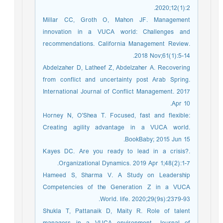
2020;12(1):2.
Millar CC, Groth O, Mahon JF. Management
innovation in a VUCA world: Challenges and
recommendations. California Management Review.
2018 Nov;61(1):5-14.
Abdelzaher D, Latheef Z, Abdelzaher A. Recovering
from conflict and uncertainty post Arab Spring.
International Journal of Conflict Management. 2017
Apr 10.
Horney N, O'Shea T. Focused, fast and flexible:
Creating agility advantage in a VUCA world.
BookBaby; 2015 Jun 15.
Kayes DC. Are you ready to lead in a crisis?.
Organizational Dynamics. 2019 Apr 1;48(2):1-7.
Hameed S, Sharma V. A Study on Leadership
Competencies of the Generation Z in a VUCA
World. life. 2020;29(9s):2379-93.
Shukla T, Pattanaik D, Maity R. Role of talent