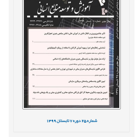
شماره
25
دوره
7
تابستان
1399