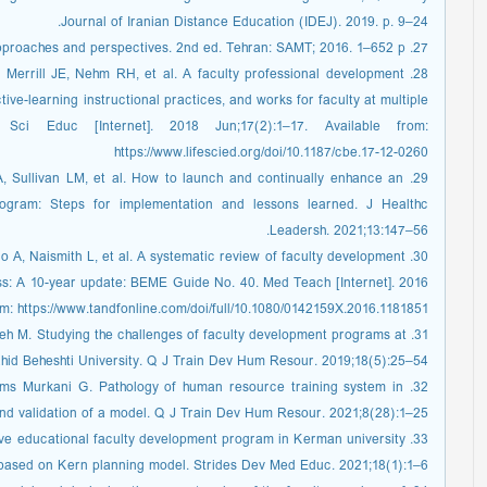
Journal of Iranian Distance Education (IDEJ). 2019. p. 9–24.
27. Mehrmohammadi M. Curriculum: theories, approaches and perspectives. 2nd ed. Tehran: SAMT; 2016. 1–652 p.
, Merrill JE, Nehm RH, et al. A faculty professional development
ve-learning instructional practices, and works for faculty at multiple
 Sci Educ [Internet]. 2018 Jun;17(2):1–17. Available from:
https://www.lifescied.org/doi/10.1187/cbe.17-12-0260
 A, Sullivan LM, et al. How to launch and continually enhance an
ogram: Steps for implementation and lessons learned. J Healthc
Leadersh. 2021;13:147–56.
no A, Naismith L, et al. A systematic review of faculty development
ess: A 10-year update: BEME Guide No. 40. Med Teach [Internet]. 2016
m: https://www.tandfonline.com/doi/full/10.1080/0142159X.2016.1181851
adeh M. Studying the challenges of faculty development programs at
hid Beheshti University. Q J Train Dev Hum Resour. 2019;18(5):25–54.
hams Murkani G. Pathology of human resource training system in
and validation of a model. Q J Train Dev Hum Resour. 2021;8(28):1–25.
sive educational faculty development program in Kerman university
based on Kern planning model. Strides Dev Med Educ. 2021;18(1):1–6.