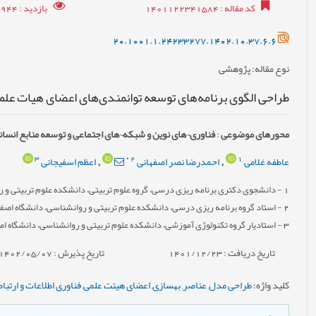
کد مقاله
: 1401122341584
بازدید
: 9944
20.1001.1.24233277.1402.10.37.6.6
نوع مقاله
: پژوهشی
طراحی الگوی برنامه‌های توسعه توانمندی‌های اعضای هیات علمی
محورهای موضوعی
:
فناوری¬های نوین و شبکه¬های اجتماعی و توسعه منابع انسان
3
*
2
1
عاطفه غلامی
احمدرضا نصر اصفهانی
اعظم اسفیجانی
,
,
1
- دانشجوی دکتری برنامه ریزی درسی، گروه علوم تربیتی، دانشکده علوم تربیتی و رو
2
- استاد گروه برنامه ریزی درسی، دانشکده علوم تربیتی و روانشناسی، دانشگاه اصفها
3
- استادیار گروه تکنولوژی آموزشی، دانشکده علوم تربیتی و روانشناسی، دانشگاه اصف
تاریخ دریافت : 1401/12/23
تاریخ پذیرش : 1402/05/07
کلید واژه
:
طراحی مدل
,
عناصر
,
بهسازی
,
اعضای هیئت علمی
,
فناوری اطلاعات و ارتبا