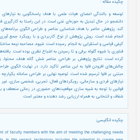
چکیده مقاله
:
توسعه و بالندگی اعضای هیات علمی با هدف پاسخگویی به نیازهای چ
دانشجو در حال تبدیل به حوزه‌ای غنی است. در این راستا به کارگیری فن
کند. پژوهش حاضر با هدف شناسایی عناصر و طراحی الگوی برنامه‌های ت
انجام شده است. روش پژوهش از نوع کاربردی و با رویکرد جمع آوری
کیفی قیاسی و استقرایی به انجام رسیده است. شیوه، مصاحبه نیمه ساختا
کرده است. نتایج پژوهش بر طراحی عناصر شش گانه هدف، محتوا، زمان،
چالش‌های افزودن فاوا به این عناصر تاکید دارد. در نهایت الگوی طرا
مبتنی بر فاوا ترسیم شده است. توصیه نهایی بر طراحی سامانه یکپارچ
نیازهای فردی و سازمانی، رویکردهای فعال، تجربی، شخصی سازی، غیر ر
قوانین با توجه به شبیه سازی موقعیت‌های حضوری در زمانی منعطف و بهی
شفاف و انتخابی به همراه ارزیابی رشد دهنده و معتبر است.
چکیده انگلیسی
:
t of faculty members with the aim of meeting the challenging needs
ts. In this regard, technology includes the potential to create new