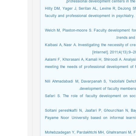
professional development centers in the
11. Hilty DM, Yager J, Seritan AL, Levine R, DeJong
faculty and professional development in psychiatry.
12. Welch M, Plaxton-moore S. Faculty development 
trends and
13. Kalbasi A, Nasr A. Investigating the necessity of 
[Internet]. 2011;4(13):9–2
14. Aalami F, Khorasani A, Kamali H, Shiroodi A. Ana
meeting the needs of professional development of f
15. Nili Ahmadabadi M, Davarpanah S, Yadollahi Deh
development of faculty members 
16. Safari S. The role of faculty development on s
17. Soltani pereshkafti N, Jaafari P, Ghourchian N
Payame Noor University based on informal learni
18. Mohebzadegan Y, Pardakhtchi MH, Ghahramani M, 