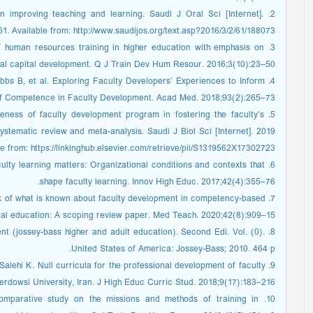
n improving teaching and learning. Saudi J Oral Sci [Internet].
61. Available from: http://www.saudijos.org/text.asp?2016/3/2/61/188073
of human resources training in higher education with emphasis on
ial capital development. Q J Train Dev Hum Resour. 2016;3(10):23–50.
ubbs B, et al. Exploring Faculty Developers’ Experiences to Inform
f Competence in Faculty Development. Acad Med. 2018;93(2):265–73.
iveness of faculty development program in fostering the faculty’s
ystematic review and meta-analysis. Saudi J Biol Sci [Internet]. 2019
e from: https://linkinghub.elsevier.com/retrieve/pii/S1319562X17302723
ulty learning matters: Organizational conditions and contexts that
shape faculty learning. Innov High Educ. 2017;42(4):355–76.
tock of what is known about faculty development in competency-based
al education: A scoping review paper. Med Teach. 2020;42(8):909–15.
ent (jossey-bass higher and adult education). Second Edi. Vol. (0).
United States of America: Jossey-Bass; 2010. 464 p.
Salehi K. Null curricula for the professional development of faculty
erdowsi University, Iran. J High Educ Curric Stud. 2018;9(17):183–216.
 comparative study on the missions and methods of training in