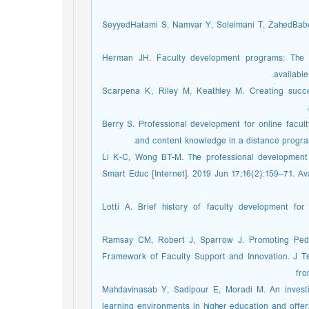
19. SeyyedHatami S, Namvar Y, Soleimani T, ZahedBab
20. Herman JH. Faculty development programs: Th
availabl
21. Scarpena K, Riley M, Keathley M. Creating succ
22. Berry S. Professional development for online facul
and content knowledge in a distance program
23. Li K-C, Wong BT-M. The professional developmen
Smart Educ [Internet]. 2019 Jun 17;16(2):159–71. Ava
24. Lotti A. Brief history of faculty development f
25. Ramsay CM, Robert J, Sparrow J. Promoting Pe
Framework of Faculty Support and Innovation. J Tea
fro
26. Mahdavinasab Y, Sadipour E, Moradi M. An inves
learning environments in higher education and offeri