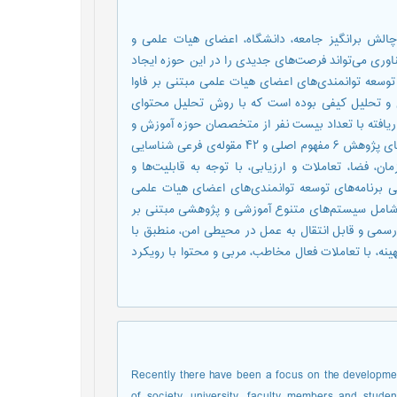
الش برانگیز جامعه، دانشگاه، اعضای هیات علمی و
اوری می‌تواند فرصت‌های جدیدی را در این حوزه ایجاد
وسعه توانمندی‌های اعضای هیات علمی مبتنی بر فاوا
 و تحلیل کیفی بوده است که با روش تحلیل محتوای
ریافته با تعداد بیست نفر از متخصصان حوزه آموزش و
فناوری با شیوه گلوله برفی و تا رسیدن به اشباع نظری بوده است. یافته‌های پژوهش ۶ مفهوم اصلی و ۴۲ مقوله‌ی فرعی شناسایی
 فضا، تعاملات و ارزیابی، با توجه به قابلیت‌ها و
حی برنامه‌های توسعه توانمندی‌های اعضای هیات علمی
ه شامل سیستم‌های متنوع آموزشی و پژوهشی مبتنی بر
سمی و قابل انتقال به عمل در محیطی امن، منطبق با
نه، با تعاملات فعال مخاطب، مربی و محتوا با رویکرد
Recently there have been a focus on the developmen
of society, university, faculty members and studen