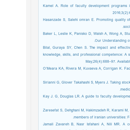
2. Kamel A. Role of faculty development programs i
2016;3(2):
3. Hasanzade S, Salehi omran E. Promoting quality 
soc
4. Baker L, Leslie K, Panisko D, Walsh A, Wong A, St
Our Understanding o
5. Bilal, Guraya SY, Chen S. The impact and effect
knowledge, skills, and professional competence: A s
May;26(4):688–97. Availabl
6. O’Meara KA, Rivera M, Kuvaeva A, Corrigan K. Fac
7. Sirianni G, Glover Takahashi S, Myers J. Taking s
medic
8. Kay J. G, Douglas LR. A guide to faculty developm
9. Zaresefat S, Dehghani M, Hakimzadeh R, Karami M, 
members of iranian universities: F
10. Jamali Zavareh B, Nasr Isfahani A, Nili MR. A