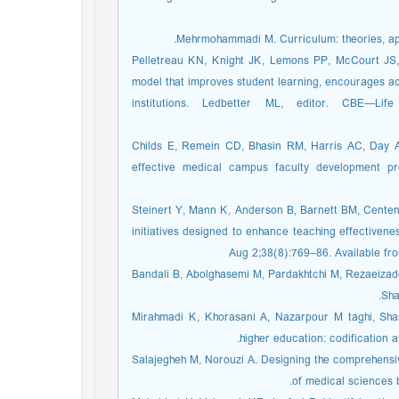
28. Pelletreau KN, Knight JK, Lemons PP, McCourt JS
model that improves student learning, encourages acti
institutions. Ledbetter ML, editor. CBE—Life
29. Childs E, Remein CD, Bhasin RM, Harris AC, Day
effective medical campus faculty development pr
30. Steinert Y, Mann K, Anderson B, Barnett BM, Cente
initiatives designed to enhance teaching effectiven
Aug 2;38(8):769–86. Available fro
31. Bandali B, Abolghasemi M, Pardakhtchi M, Rezaeiz
Sha
32. Mirahmadi K, Khorasani A, Nazarpour M taghi, S
higher education: codification 
33. Salajegheh M, Norouzi A. Designing the comprehen
of medical sciences 