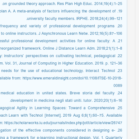
on grounded theory approach. Res Plan High Educ. 2014;19(4):1–25.
olan A. A meta-analysis of factors influencing the development of
university faculty members. IRPHE. 2018;24(4):99–121.
e frequency and variety of professional development programs
e to online instructors. J Asynchronous Learn Netw. 2012;16(5):87–106.
essful professional development activities for online faculty: A
reorganized framework. Online J Distance Learn Adm. 2018;21(1):1–8.
ty: instructors’ perspectives on cultivating technical, pedagogical
. Vol. 31, Journal of Computing in Higher Education. 2019. p. 121–36.
t needs for the use of educational technology. Interact Technol
ilable from: https://www.emeraldinsight.com/doi/10.1108/ITSE-10-2018-
0089
or medical education in united states. Breve storia del faculty
development in medicina negli stati uniti. tutor. 2020;20(1):6–16.
dagogical Agility in Learning Spaces: Toward a Comprehensive
ch Learn with Technol [Internet]. 2019 Aug 6;8(1):60–75. Available
m: https://scholarworks.iu.edu/journals/index.php/jotlt/article/view/26747
tigation of the effective components considered in designing e-
ng a framework for e-learning instructional design. Vol. 1, Quarterly