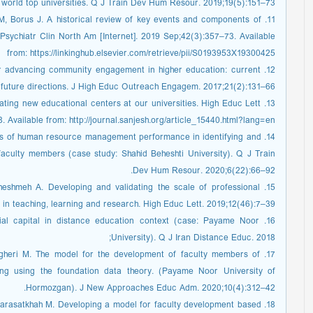
 world top universities. Q J Train Dev Hum Resour. 2019;19(5):151–73.
 SM, Borus J. A historical review of key events and components of
 Psychiatr Clin North Am [Internet]. 2019 Sep;42(3):357–73. Available
from: https://linkinghub.elsevier.com/retrieve/pii/S0193953X19300425
for advancing community engagement in higher education: current
 future directions. J High Educ Outreach Engagem. 2017;21(2):131–66.
creating new educational centers at our universities. High Educ Lett
8. Available from: http://journal.sanjesh.org/article_15440.html?lang=en
lysis of human resource management performance in identifying and
aculty members (case study: Shahid Beheshti University). Q J Train
Dev Hum Resour. 2020;6(22):66–92.
cheshmeh A. Developing and validating the scale of professional
in teaching, learning and research. High Educ Lett. 2019;12(46):7–39.
ocial capital in distance education context (case: Payame Noor
University). Q J Iran Distance Educ. 2018;
, Bagheri M. The model for the development of faculty members of
ng using the foundation data theory. (Payame Noor University of
Hormozgan). J New Approaches Educ Adm. 2020;10(4):312–42.
Farasatkhah M. Developing a model for faculty development based