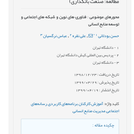
مطالعه‌: صنعت بانکداری)
محورهای موضوعی
:
فناوری¬های نوین و شبکه¬های اجتماعی و
توسعه منابع انسانی
3
2
*
1
حسن بودلائی
علی نقره
عباس نرگسیان
,
,
1
- دانشگاه تهران
2
- پردیس بین المللی کیش دانشگاه تهران
3
- دانشگاه تهران
تاریخ دریافت : 1398/12/23
تاریخ پذیرش : 1399/03/29
تاریخ انتشار : 1399/04/19
کلید واژه
:
آموزش کارکنان
,
برنامه‌های کاربردی
,
رسانه‌های
اجتماعی
,
مدیریت منابع انسانی
,
چکیده مقاله
: