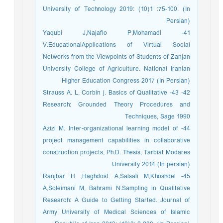
University of Technology 2019: (10)1 :75-100. (In
Persian)
41- Yaqubi J,Najaflo P,Mohamadi
V.EducationalApplications of Virtual Social
Networks from the Viewpoints of Students of Zanjan
University College of Agriculture. National Iranian
Higher Education Congress 2017 (In Persian)
42- 43- Strauss A. L, Corbin j. Basics of Qualitative
Research: Grounded Theory Procedures and
Techniques, Sage 1990
44- Azizi M. Inter-organizational learning model of
project management capabilities in collaborative
construction projects, Ph.D. Thesis, Tarbiat Modares
University 2014 (In persian)
45- Ranjbar H ,Haghdost A,Salsali M,Khoshdel
A,Soleimani M, Bahrami N.Sampling in Qualitative
Research: A Guide to Getting Started. Journal of
Army University of Medical Sciences of Islamic