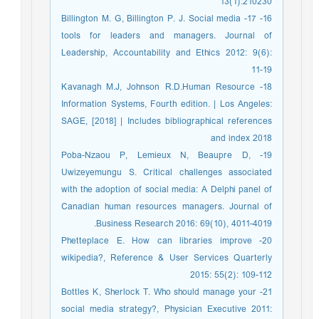
13(1):210230
16- 17- Billington M. G, Billington P. J. Social media
tools for leaders and managers. Journal of
Leadership, Accountability and Ethics 2012: 9(6):
11-19
18- Kavanagh M.J, Johnson R.D.Human Resource
Information Systems, Fourth edition. | Los Angeles:
SAGE, [2018] | Includes bibliographical references
and index 2018
19- Poba-Nzaou P, Lemieux N, Beaupre D,
Uwizeyemungu S. Critical challenges associated
with the adoption of social media: A Delphi panel of
Canadian human resources managers. Journal of
Business Research 2016: 69(10), 4011-4019.
20- Phetteplace E. How can libraries improve
wikipedia?, Reference & User Services Quarterly
2015: 55(2): 109-112
21- Bottles K, Sherlock T. Who should manage your
social media strategy?, Physician Executive 2011: