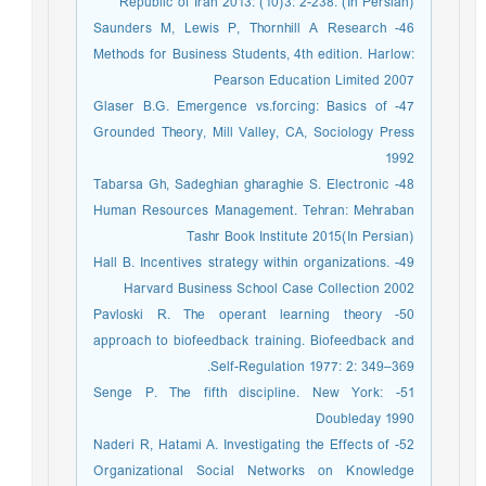
Republic of Iran 2013: (10)3: 2-238. (In Persian)
46- Saunders M, Lewis P, Thornhill A Research
Methods for Business Students, 4th edition. Harlow:
Pearson Education Limited 2007
47- Glaser B.G. Emergence vs.forcing: Basics of
Grounded Theory, Mill Valley, CA, Sociology Press
1992
48- Tabarsa Gh, Sadeghian gharaghie S. Electronic
Human Resources Management. Tehran: Mehraban
Tashr Book Institute 2015(In Persian)
49- Hall B. Incentives strategy within organizations.
Harvard Business School Case Collection 2002
50- Pavloski R. The operant learning theory
approach to biofeedback training. Biofeedback and
Self-Regulation 1977: 2: 349–369.
51- Senge P. The fifth discipline. New York:
Doubleday 1990
52- Naderi R, Hatami A. Investigating the Effects of
Organizational Social Networks on Knowledge