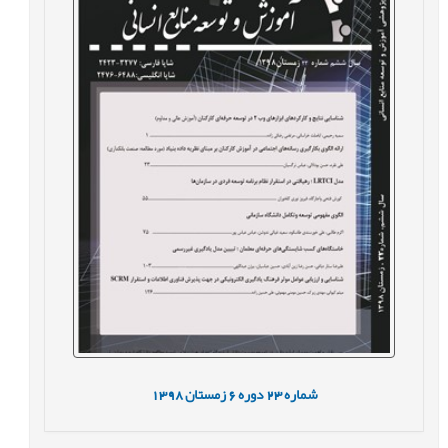
شماره
23
دوره
6
زمستان
1398