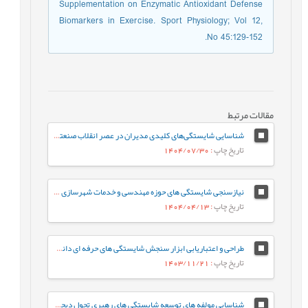
Supplementation on Enzymatic Antioxidant Defense
Biomarkers in Exercise. Sport Physiology; Vol 12,
No 45:129-152.
مقالات مرتبط
شناسایی شایستگی‌های کلیدی مدیران در عصر انقلاب صنعتی چهارم (موردمطالعه: سازمان صنعت، معدن و تجارت استان تهران)
تاریخ چاپ
: 1404/07/30
نیازسنجی شایستگی های حوزه مهندسی و خدمات شهرسازی (مورد مطالعه شهرداری کرج)
تاریخ چاپ
: 1404/04/13
طراحی و اعتباریابی ابزار سنجش شایستگی های حرفه ای دانشجومعلمان بر اساس رویکرد شایستگی محور
تاریخ چاپ
: 1403/11/21
شناسایی مولفه های توسعه شایستگی های رهبری تحول دیجیتال در نظام بانکی کشور