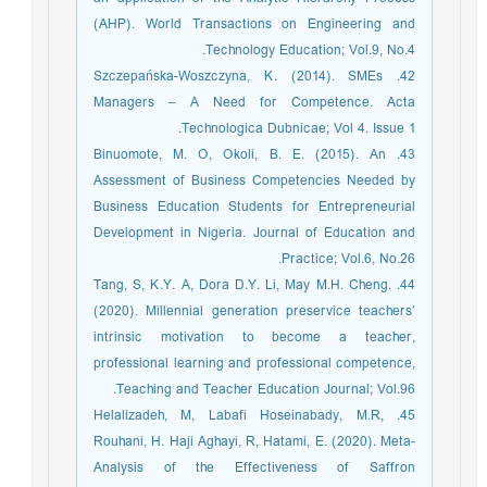
(AHP). World Transactions on Engineering and
Technology Education; Vol.9, No.4.
42. Szczepańska-Woszczyna, K. (2014). SMEs
Managers – A Need for Competence. Acta
Technologica Dubnicae; Vol 4. Issue 1.
43. Binuomote, M. O, Okoli, B. E. (2015). An
Assessment of Business Competencies Needed by
Business Education Students for Entrepreneurial
Development in Nigeria. Journal of Education and
Practice; Vol.6, No.26.
44. Tang, S, K.Y. A, Dora D.Y. Li, May M.H. Cheng.
(2020). Millennial generation preservice teachers’
intrinsic motivation to become a teacher,
professional learning and professional competence,
Teaching and Teacher Education Journal; Vol.96.
45. Helalizadeh, M, Labafi Hoseinabady, M.R,
Rouhani, H. Haji Aghayi, R, Hatami, E. (2020). Meta-
Analysis of the Effectiveness of Saffron