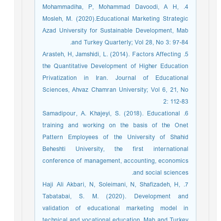
4. Mohammadiha, P, Mohammad Davoodi, A H,
Mosleh, M. (2020).Educational Marketing Strategic
Azad University for Sustainable Development, Mab
and Turkey Quarterly; Vol 28, No 3: 97-84.
5. Arasteh, H, Jamshidi, L. (2014). Factors Affecting
the Quantitative Development of Higher Education
Privatization in Iran. Journal of Educational
Sciences, Ahvaz Chamran University; Vol 6, 21, No
2: 112-83
6. Samadipour, A. Khajeyi, S. (2018). Educational
training and working on the basis of the Onet
Pattern Employees of the University of Shahid
Beheshti University, the first international
conference of management, accounting, economics
and social sciences.
7. Haji Ali Akbari, N, Soleimani, N, Shafizadeh, H,
Tabatabai, S. M. (2020). Development and
validation of educational marketing model in
technical and vocational education, Mab and Turkey