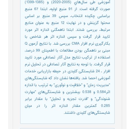
آموزشی طی سال‌هاي (2005-2020) و (1385-1399)
صورت گرفته است. از 91 منبع اولیه، ابتدا 67 منبع
براساس چکیده انتخاب، سپس 39 منبع بر اساس
محتوا گزینش و در نهایت 12 منبع به عنوان منابع
مرتبط، بررسی شدند. ابتدا ناهمگنی اندازه اثر مورد
تایید قرار گرفت و سپس اندازه اثر هر شاخص با
بکارگیری نرم افزار CMA بررسی شد. با نتایج آزمون Q
مبنی بر ناهمگن بودن مطالعات با اطمینان 99 درصد،
استفاده از ترکیب نتایج مدل آثار تصادفی مورد تایید
قرار گرفت. با توجه به نتایج آثار تصادفی در تحلیل نرم
افزار ، 24 شایستگی کلیدی در حیطه بازاریابی خدمات
آموزشی احصا شد. یافته‌ها نشان داد که شایستگی‌های
"مدیریت زمان" و "خلاقیت و نوآوری" به ترتیب با اندازه
اثر0.584 و 0.538 بیشترین و شایستگی‌های "مهارت
شنوندگی" و "قدرت تجزیه و تحلیل" با مقدار برابر
0.285 کمترین مقدار اندازه اثر را در میان
شایستگی‌های کلیدی داشتند.