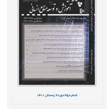
شماره
35
دوره
9
زمستان
1401