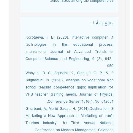
effect sizes among the competencies.
منابع و مأخذ
:
1. Korotaeva, I. E. (2020). Interactive computer
technologies in the educational process.
International Journal of Advanced Trends in
Computer Science and Engineering, 9 (2), 942–
950.
2. Wahyuni, D. S., Agustini, K., Sindu, I. G. P., &
Sugihartini, N. (2020). Analysis on vocational high
school teacher competence gaps: Implication for
VHS teacher training needs. Journal of Physics:
Conference Series. 1516(1. No. 012051.
3. Ghorbani, A, Morid Sadat, H. (2014).Destination
Marketing a New Approach in Marketing of Iran's
Tourism Industry, the Third Annual National
Conference on Modern Management Sciences.