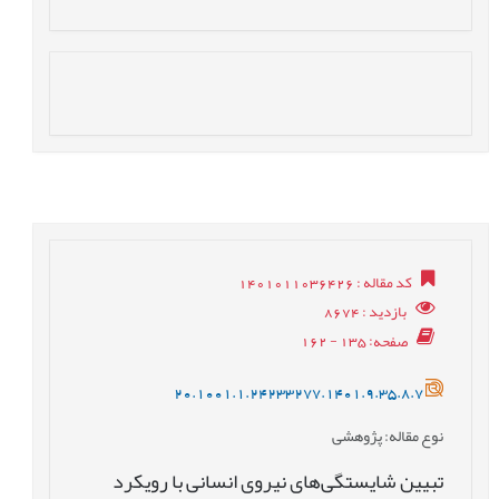
کد مقاله
: 1401011036426
بازدید
: 8674
صفحه
: 135 - 162
20.1001.1.24233277.1401.9.35.8.7
نوع مقاله
: پژوهشی
تبیین شایستگی‌های نیروی انسانی با رویکرد