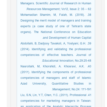
Managers. Scientific Journal of Research in Human
Resources Management; Vo12, Issue 2: 35 – 62.
38. Mohamadian Shamim, M, Falah, M. (2018).
Designing the merit model of managers and training
experts (a case study of one of Tehran's state
organs). The National Conference on Education
and Development of Human Capital.
39. Abdollahi, B, Dadjooy Tavakoli, A, Yoslyani, G.H.
(2014). Identifying and validating the professional
competencies of effective teachers. Journal of
Educational Innovation; No.29:25-48.
40. Nasrollahi, M, Khorshidi, A. Khosravi, A.K.
(2017). Identifying the components of professional
competencies of managers and staff of Islamic
Azad University, Quantitative Studies in
Management; No.24: 171-191.
41. Liu, S.N, Lin, Y.T, Chen, Y.C. (2011). Professional
competencies for marketing managers in Taiwan:
an application of the Analytic Hierarchy Process