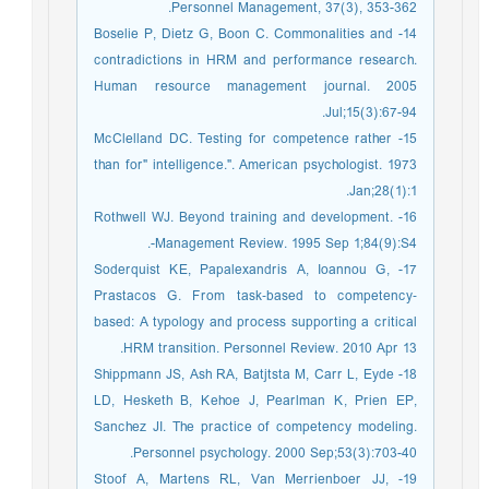
Personnel Management, 37(3), 353-362.
14- Boselie P, Dietz G, Boon C. Commonalities and
contradictions in HRM and performance research.
Human resource management journal. 2005
Jul;15(3):67-94.
15- McClelland DC. Testing for competence rather
than for" intelligence.". American psychologist. 1973
Jan;28(1):1.
16- Rothwell WJ. Beyond training and development.
Management Review. 1995 Sep 1;84(9):S4-.
17- Soderquist KE, Papalexandris A, Ioannou G,
Prastacos G. From task‐based to competency‐
based: A typology and process supporting a critical
HRM transition. Personnel Review. 2010 Apr 13.
18- Shippmann JS, Ash RA, Batjtsta M, Carr L, Eyde
LD, Hesketh B, Kehoe J, Pearlman K, Prien EP,
Sanchez JI. The practice of competency modeling.
Personnel psychology. 2000 Sep;53(3):703-40.
19- Stoof A, Martens RL, Van Merrienboer JJ,