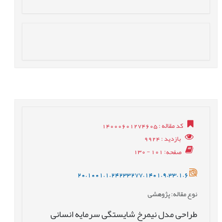
کد مقاله
: 14000601274605
بازدید
: 9924
صفحه
: 101 - 130
20.1001.1.24233277.1401.9.33.1.6
نوع مقاله
: پژوهشی
طراحی مدل نیمرخ شایستگی سرمایه انسانی