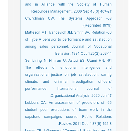
and in Alliance with the Society of Human
Resources Management. 2006 Sep;45(3):407-27.
58- Churchman CW. The Systems Approach
(Reprinted 1979).
60- Matteson MT, Ivancevich JM, Smith SV. Relation
of Type A behavior to performance and satisfaction
among sales personnel. Journal of Vocational
Behavior. 1984 Oct 1;25(2):203-14.
61- Sembiring N, Nimran U, Astuti ES, Utami HN.
The effects of emotional intelligence and
organizational justice on job satisfaction, caring
climate, and criminal investigation officers’
performance. International Journal of
Organizational Analysis. 2020 Jun 17.
65- Lubbers CA. An assessment of predictors of
student peer evaluations of team work in the
capstone campaigns course. Public Relations
Review. 2011 Dec 1;37(5):492-8.
66- Logan TR. Influence of Teamwork Behaviors on