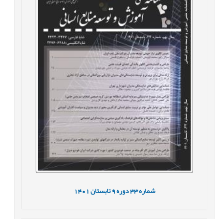
شماره
33
دوره
9
تابستان
1401