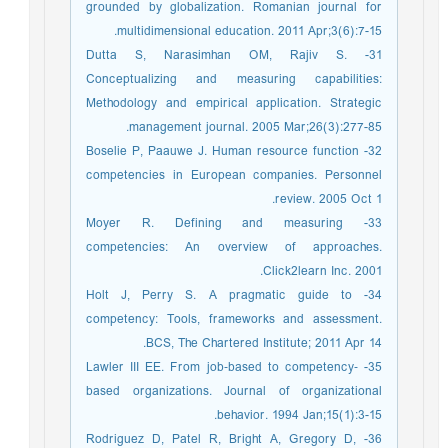
grounded by globalization. Romanian journal for
multidimensional education. 2011 Apr;3(6):7-15.
31- Dutta S, Narasimhan OM, Rajiv S.
Conceptualizing and measuring capabilities:
Methodology and empirical application. Strategic
management journal. 2005 Mar;26(3):277-85.
32- Boselie P, Paauwe J. Human resource function
competencies in European companies. Personnel
review. 2005 Oct 1.
33- Moyer R. Defining and measuring
competencies: An overview of approaches.
Click2learn Inc. 2001.
34- Holt J, Perry S. A pragmatic guide to
competency: Tools, frameworks and assessment.
BCS, The Chartered Institute; 2011 Apr 14.
35- Lawler III EE. From job‐based to competency‐
based organizations. Journal of organizational
behavior. 1994 Jan;15(1):3-15.
36- Rodriguez D, Patel R, Bright A, Gregory D,