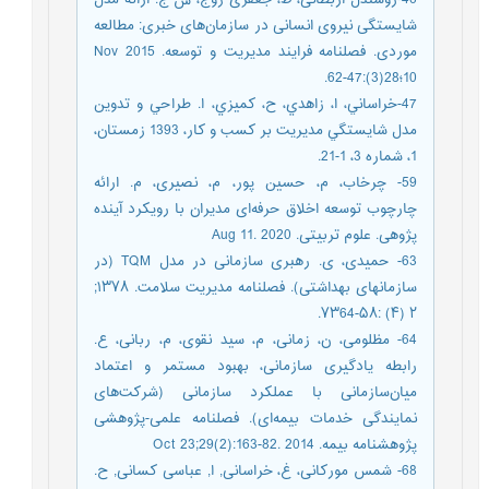
شایستگی نیروی انسانی در سازمان‌های خبری: مطالعه
موردی. فصلنامه فرایند مدیریت و توسعه. 2015 Nov
10؛28(3):47-62.‎
47-خراساني، ا، زاهدي، ح، کميزي، ا. طراحي و تدوين
مدل شايستگي مديريت بر کسب و کار، 1393 زمستان،
1، شماره 3، 1-21.
59- چرخاب، م، حسین پور، م، نصیری، م. ارائه
چارچوب توسعه اخلاق حرفه‌ای مدیران با رویکرد آینده
پژوهی. علوم تربیتی. 2020 Aug 11.‎
63- حمیدی، ی. رهبری سازمانی در مدل TQM (در
سازمانهای بهداشتی). فصلنامه مدیریت سلامت. ۱۳۷۸;
۲ (۴) :۵۸-۷۳64.
64- مظلومی، ن، زمانی، م، سید نقوی، م، ربانی، ع.
رابطه یادگیری سازمانی، بهبود مستمر و اعتماد
میان‌سازمانی با عملکرد سازمانی (شرکت‌های
نمایندگی خدمات بیمه‌ای). فصلنامه علمی-پژوهشی
پژوهشنامه بیمه. 2014 Oct 23;29(2):163-82.‎
68- شمس مورکانی، غ، خراسانی, ا, عباسی کسانی, ح.