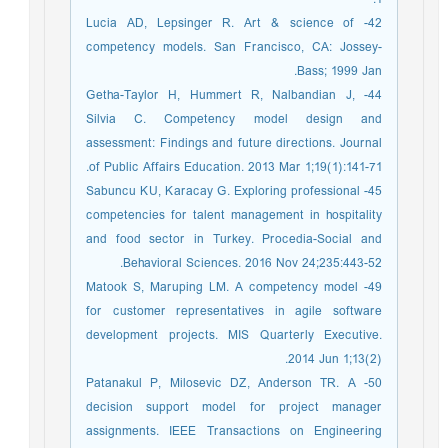
42- Lucia AD, Lepsinger R. Art & science of
competency models. San Francisco, CA: Jossey-
Bass; 1999 Jan.
44- Getha-Taylor H, Hummert R, Nalbandian J,
Silvia C. Competency model design and
assessment: Findings and future directions. Journal
of Public Affairs Education. 2013 Mar 1;19(1):141-71.
45- Sabuncu KU, Karacay G. Exploring professional
competencies for talent management in hospitality
and food sector in Turkey. Procedia-Social and
Behavioral Sciences. 2016 Nov 24;235:443-52.
49- Matook S, Maruping LM. A competency model
for customer representatives in agile software
development projects. MIS Quarterly Executive.
2014 Jun 1;13(2).
50- Patanakul P, Milosevic DZ, Anderson TR. A
decision support model for project manager
assignments. IEEE Transactions on Engineering