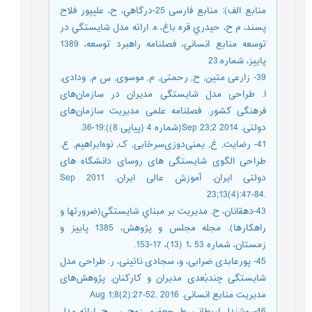
منابع الف): منابع فارسی 25-درگاهي، ح، عليپور فلاح
پسند، م ح، حيدري قره باغ، ه. ارائه مدل شايستگي در
توسعه منابع انساني، فصلنامه راهبرد توسعه، 1389
پاییز، شماره.23
39- زارعی متین, ح, رحمتی, م, موسوی, س م, ودادی,
ا. طراحی مدل شایستگی مدیران در سازمان‌های
فرهنگی کشور. فصلنامه علمی مدیریت سازمان‌های
دولتی. 2014 Sep 23;2(شماره 4 (پیاپی 8)):19-36.‎
41- رضایت, ‌غ, یمنی‌دوزی‌سرخابی, ک, نوه‌ابراهیم, ‌ع.
طراحی الگوی شایستگی های روسای دانشگاه های
دولتی ایران. آموزش عالی ایران. 2011 Sep
23;13(4):47-84.‎
43-دهقانان، ح. مديريت بر مبناي شايستگي(ضرورتها و
راهكارها). مجله مجلس و پژوهش، 1385 پاییز و
زمستان، شماره 53 ،1 (13)، 17-153.
45- پورعابدی ضرابی، و، سجادی نائینی، ر. طراحی مدل
شایستگی چندبُعدی مدیران و کارکنان. پژوهش‌های
مدیریت منابع انسانی. 2016 Aug 1;8(2):27-52.‎
46-روشندل اربطانی، ط، جعفری زوج، س ج. ارائه مدل