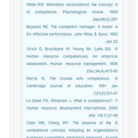
3- White RW. Motivation reconsidered: the concept
of competence. Psychological review. 1959
Sep;66(5):297.
4- Boyatzis RE. The competent manager: A model
for effective performance. John Wiley & Sons; 1982
Jan 22.
5- Ulrich D, Brockbank W, Yeung AK, Lake DG.
Human resource competencies: An empirical
assessment. Human resource management. 1995
Dec;34(4):473-95.
6- Norris N. The trouble with competence.
Cambridge journal of education. 1991 Jan
1;21(3):331-41.
7- Le Deist FD, Winterton J. What is competence?.
Human resource development international. 2005
Mar 1;8(1):27-46.
8- Chen HM, Chang WY. The essence of the
competence concept: Adopting an organization's
sustained competitive advantage viewpoint. Journal