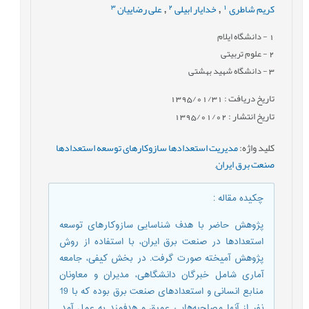
3
2
1
کریم شاطری
خدایار ابیلی
علی رضاییان
,
,
1
- دانشگاه ایلام
2
- علوم تربیتی
3
- دانشگاه شهید بهشتی
تاریخ دریافت : 1395/01/31
تاریخ انتشار : 1395/01/02
کلید واژه
:
مدیریت استعدادها سازوکارهای توسعه استعدادها
صنعت برق ایران
,
چکیده مقاله
:
پژوهش حاضر با هدف شناسایی سازوکارهای توسعه
استعدادها در صنعت برق ایران، با استفاده از روش
پژوهش آمیخته صورت گرفت. در بخش کیفی، جامعه
آماری شامل خبرگان دانشگاهی، مدیران و معاونان
منابع انسانی و استعدادهای صنعت برق بوده که با 19
نفر از آنها مصاحبه‌هایی عمیق و هدفمند به عمل آمد.