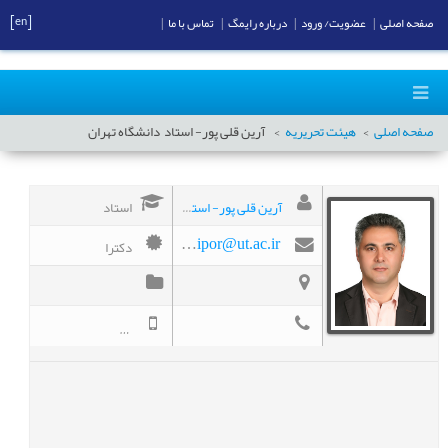
[en]
صفحه اصلی
|
عضویت/ ورود
|
درباره رایمگ
|
تماس با ما
|
صفحه اصلی
هیئت تحریریه
آرین قلی پور- استاد
دانشگاه تهران
آرین قلی پور- استاد دانشگاه تهران
استاد
دکترا
agholipor@ut.ac.ir
09126233268