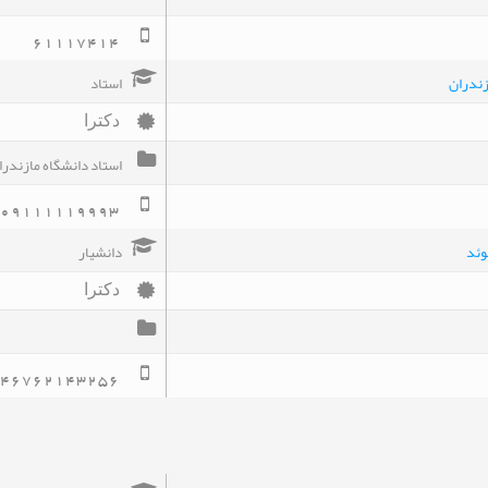
61117414
زندران
استاد
دکترا
استاد دانشگاه مازندرا
09111119993
وئد
دانشیار
دکترا
46762143256