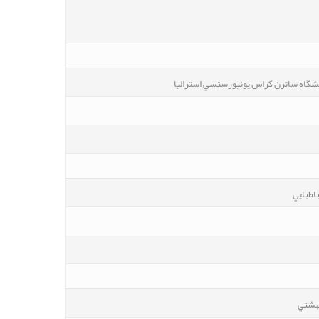
شگاه ساترن كراس يونيورستسي استراليا
اطبايي
بهشتي