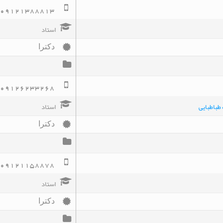
09121388813
استاد
دکترا
09126233268
طباطبایی
استاد
دکترا
09121158878
استاد
دکترا