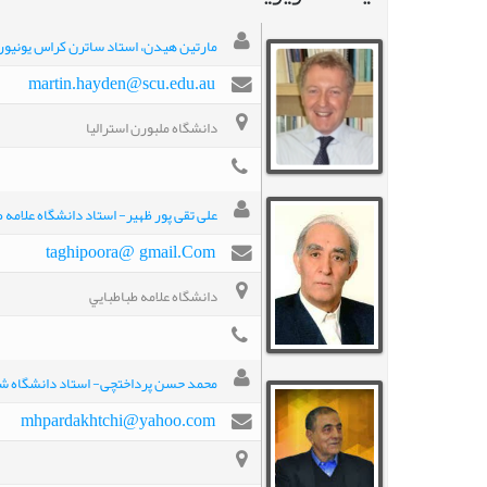
مارتين هيدن، استاد ساترن كراس يونيور
martin.hayden@scu.edu.au
دانشگاه ملبورن استراليا
علی تقی پور ظهیر- استاد دانشگاه علامه ط
taghipoora@ gmail.Com
دانشگاه علامه طباطبايي
محمد حسن پرداختچی- استاد دانشگاه ش
mhpardakhtchi@yahoo.com