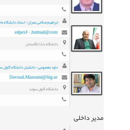
ابراهیم صالحی عمران- استاد دانشگاه ما
edpes۶۰.hotmail@com
دانشگاه باث انگلستان
داود معصومی- دانشيار دانشگاه گاول س
Davoud.Masoumi@hig.se
دانشگاه گاول سوئد
مدیر داخلی