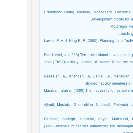
|14. _Drummond-Young Michele, Noesgaard Charlo
Development model for nur
Teaching
|16. _Lawler P. A. & King K. P (2000). Planning for eff
|17.Pourkarimi, J. (1389).The professional developme
Jihad).The Quarterly Journal of Human Resource ma
|18. Rezaeian, A., Khandan, .A, Ganjali, A., Maradia
studied: faculty members of 
|19. Marzban, Zahra (1388).The necessity of establ
|20.Ajhadi, Mostafa, Ghourchian, Naderali, Parivash
|21. Fatholah, Sadeghi, Hosseini, Seyed Mahmou
(1388).Analysis of factors influencing the developm