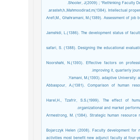
|5. Arefi,M., Ghahramani, M.(1389). Assessment of job
|6. Jamshidi, L.(1386). The development status of fa
|7. safari, S. (1388). Designing the educational eva
|8. Noorshahi, N.(1393). Effective factors on prof
improving it, quarterly jou
|10. Abbaspour, A.(1381). Comparison of human re
|11. Harel,H., Tzafrir, S.S.(1999). The effect o
organizational and market perform
|12.Armestrong, M. (1384). Strategic human resourc
|13.Bojarczyk Helen (2008). Faculty development for 
activities most benefit new adjunct faculty at four-y