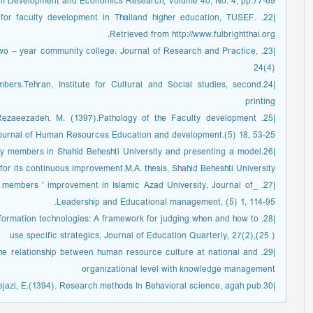
sm Development and Economics Research, Volume 40, No. 4, pp.77-69.
rs for faculty development in Thailand higher education, TUSEF.
Retrieved from http://www.fulbrightthai.org.
as two – year community college. Journal of Research and Practice,
24(4)
embers.Tehran, Institute for Cultural and Social studies, second
printing
 H, Rezaeezadeh, M. (1397).Pathology of the Faculty development
Journal of Human Resources Education and development.(5) 18, 53-25.
culty members in Shahid Beheshti University and presenting a model
for its continuous improvement.M.A. thesis, Shahid Beheshti University.
ulty members ' improvement in Islamic Azad University, Journal of
Leadership and Educational management, (5) 1, 114-95.
f information technologies: A framework for judging when and how to
use specific strategics, Journal of Education Quarterly, 27(2),(25 )
ting the relationship between human resource culture at national and
organizational level with knowledge management
|30.Sarmad, z. Bazargan, A., Hejazi, E.(1394). Research methods In Behavioral science, agah pub.