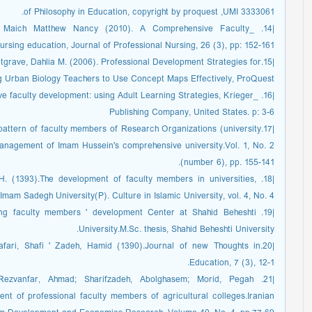
of Philosophy in Education, copyright by proquest ,UMI 3333061.
tte, Maich Matthew Nancy (2010). A Comprehensive Faculty
sing education, Journal of Professional Nursing, 26 (3), pp: 152-161.
|15.McGregor Petgrave, Dahlia M. (2006). Professional Development Strategies for
 Urban Biology Teachers to Use Concept Maps Effectively, ProQuest.
ective faculty development: using Adult Learning Strategies, Krieger
Publishing Company, United States. p: 3-6
nt pattern of faculty members of Research Organizations (university
nagement of Imam Hussein's comprehensive university.Vol. 1, No. 2
(number 6), pp. 155-141.
n, H. (1393).The development of faculty members in universities,
Imam Sadegh University(P). Culture in Islamic University, vol. 4, No. 4
ishing faculty members ' development Center at Shahid Beheshti
University.M.Sc. thesis, Shahid Beheshti University.
, Jafari, Shafi ' Zadeh, Hamid (1390).Journal of new Thoughts in
Education, 7 (3), 12-1.
d, Rezvanfar, Ahmad; Sharifzadeh, Abolghasem; Morid, Pegah
ent of professional faculty members of agricultural colleges.Iranian