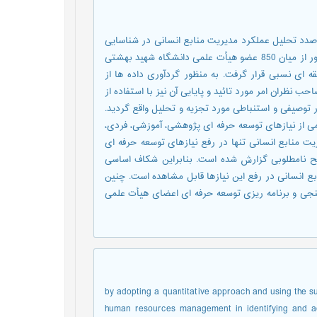
صدد تحلیل عملکرد مدیریت منابع انسانی در شناسایی
و رفع نیازهای توسعه حرفه ای اعضای هیأت علمی بوده است. بدین منظور از میان 850 عضو هیأت علمی دانشگاه شهید بهشتی
طبقه ای نسبی قرار گرفت. به منظور گردآوری داده ها از
 نظران امر مورد تائید و پایایی آن نیز با استفاده از
 دو سطح آمار توصیفی و استنباطی مورد تجزیه و تحلیل واقع گردید.
ی از نیازهای توسعه حرفه ای پژوهشی، آموزشی، فردی،
 منابع انسانی تنها در رفع نیازهای توسعه حرفه ای
 نامطلوبی گزارش شده است. بنابراین شکاف اساسی
ع انسانی در رفع این نیازها قابل مشاهده است. چنین
نجی و برنامه ریزی توسعه حرفه ای اعضای هیأت علمی
by adopting a quantitative approach and using the s
human resources management in identifying and ad