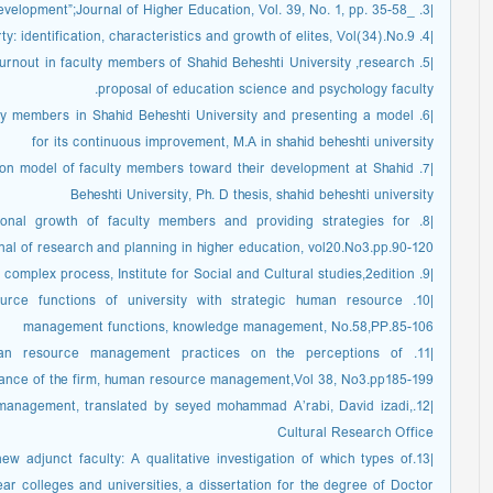
|3. _Shooler, J(2009) ; “Rethinking Faculty Development”;Journal of Higher Education, Vol. 39, No. 1, pp. 35-58.
|4. arasteh,h.,Mahmoodirad,m(1384). Intellectual property: identification, characteristics and growth of elites, Vol(34).No.9.
 burnout in faculty members of Shahid Beheshti University ,research
proposal of education science and psychology faculty.
culty members in Shahid Beheshti University and presenting a model
for its continuous improvement, M.A in shahid beheshti university
luation model of faculty members toward their development at Shahid
Beheshti University, Ph. D thesis, shahid beheshti university
essional growth of faculty members and providing strategies for
rnal of research and planning in higher education, vol20.No3.pp.90-120.
|9. Yamani, M.(1393). adaptive University: a complex process, Institute for Social and Cultural studies,2edition.
source functions of university with strategic human resource
management functions, knowledge management, No.58,PP.85-106
f human resource management practices on the perceptions of
ance of the firm, human resource management,Vol 38, No3.pp185-199.
e management, translated by seyed mohammad A’rabi, David izadi,
Cultural Research Office
new adjunct faculty: A qualitative investigation of which types of
ear colleges and universities, a dissertation for the degree of Doctor