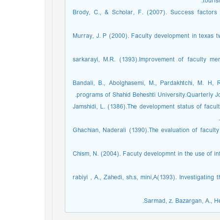
touri
|22. Brody, C., & Scholar, F. (2007). Success facto
|23. Murray, J. P (2000). Faculty development in tex
|24.sarkarayi, M.R. (1393).Improvement of faculty m
|25. Bandali, B., Abolghasemi, M., Pardakhtchi, M.
programs of Shahid Beheshti University.Quarterly 
|26.Jamshidi, L. (1386).The development status of fa
|27. _Ghachian, Naderali (1390).The evaluation of fac
|28. Chism, N. (2004). Facuty developmnt in the use o
|29. rabiyi , A., Zahedi, sh.s, mini,A(1393). Investiga