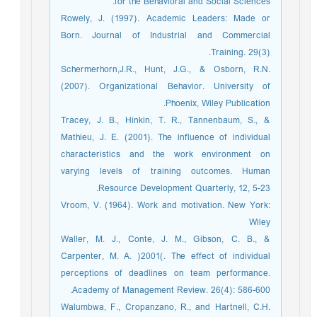
for the Behavioral and Social Sciences.
Rowely, J. (1997). Academic Leaders: Made or
Born. Journal of Industrial and Commercial
Training. 29(3).
Schermerhorn,J.R., Hunt, J.G., & Osborn, R.N.
(2007). Organizational Behavior. University of
Phoenix, Wiley Publication.
Tracey, J. B., Hinkin, T. R., Tannenbaum, S., &
Mathieu, J. E. (2001). The influence of individual
characteristics and the work environment on
varying levels of training outcomes. Human
Resource Development Quarterly, 12, 5-23.
Vroom, V. (1964). Work and motivation. New York:
Wiley
Waller, M. J., Conte, J. M., Gibson, C. B., &
Carpenter, M. A. )2001(. The effect of individual
perceptions of deadlines on team performance.
Academy of Management Review. 26(4): 586-600.
Walumbwa, F., Cropanzano, R., and Hartnell, C.H.