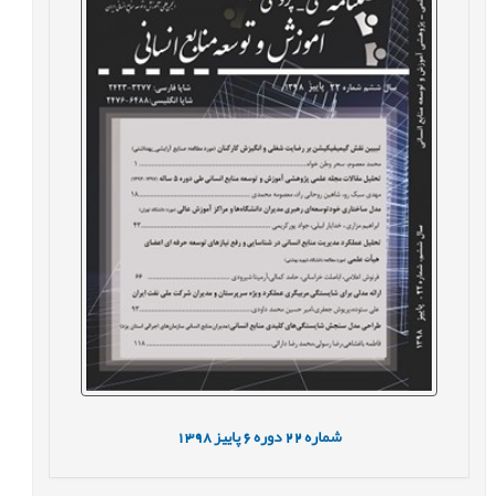
شماره
22
دوره
6
پاییز
1398