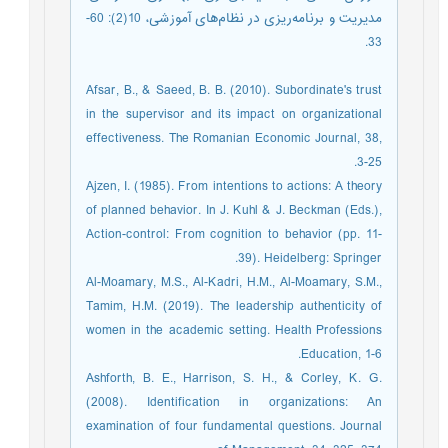
مدیریت و برنامه‌ریزی در نظام‌های آموزشی، 10(2): 60-
33.
Afsar, B., & Saeed, B. B. (2010). Subordinate's trust
in the supervisor and its impact on organizational
effectiveness. The Romanian Economic Journal, 38,
3-25.
Ajzen, I. (1985). From intentions to actions: A theory
of planned behavior. In J. Kuhl & J. Beckman (Eds.),
Action-control: From cognition to behavior (pp. 11-
39). Heidelberg: Springer.
Al-Moamary, M.S., Al-Kadri, H.M., Al-Moamary, S.M.,
Tamim, H.M. (2019). The leadership authenticity of
women in the academic setting. Health Professions
Education, 1-6.
Ashforth, B. E., Harrison, S. H., & Corley, K. G.
(2008). Identification in organizations: An
examination of four fundamental questions. Journal