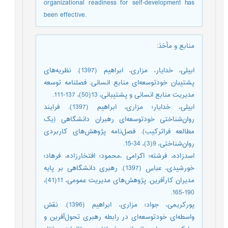
organizational readiness for self-development has
been effective.
منابع و مأخذ
:
ابیلی، خدایار، مزاری، ابراهیم (1397). نظریه‌های
پشتیبان خودتوسعه‌ای منابع انسانی. فصلنامه توسعه
مدیریت منابع انسانی و پشتیبانی، 13(50)، 137-111.
ابیلی، خدایار؛ مزاری، ابراهیم (1397). فرایند
روان‌شناختی خودتوسعه‌ای رهبران دانشگاهی (یک
مطالعه فراترکیب). فصل‌نامه پژوهش‌های کاربردی
روان‌شناختی، 9(3)، 34-15.
اسدزاده، فرشته؛ اکرامی ،محمود؛ افتخارزاده، فرهاد؛
خورشیدی، عباس (1397). رهبری دانشگاهی بر پایه
مدیران کارآفرین. پژوهش‌های مدیریت عمومی، 11(41)،
190-165.
پورکریمی، جواد؛ مزاری، ابراهیم (1396). نقش
واسطه‌ای خودتوسعه‌ای در رابطه رهبری تحول‌آفرین و