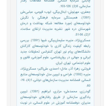
چابکی سرمایه انسانی. فصلنامه مطالعات رفتار
سازمانی، 6(2): 126-103.
جعفری، مهرنوش؛ ابدال‌بیگی، ایوب؛ قیومی، عباس‌علی
(1397). همبستگی سرمایه فرهنگی با نگرش
خودتوسعه‌ای (مورد مطالعه: شبکه بهداشت و درمان
شهرستان دره شهر. نشریه مدیریت ارتقای سلامت،
7(2)، 56-51.
عسکری‌نژاد، منیره؛ سلیمان‌بیگی، شیوا (1397). بررسی
رابطه کیفیت زندگی کاری با خودتوسعه‌ای کارکنان
دانشگاه‌های پیام نور تهران. کنفرانس تحقیقات جدید
ایرانی و جهانی در روان‌شناسی، علوم آموزشی، قانون و
علوم اجتماعی. تهران. ایران.
فروتنی، زهرا؛ آذر، عادل؛ احمدی، علی‌اکبر؛ عسکری‌نژاد،
منیره (1392). طراحی و تبیین مدل خودتوسعه‌ای منابع
انسانی. فصلنامه مدیریت سازمان‌های دولتی، 1(4)، 76-
60.
گودرزی، محمدعلی؛ مزاری، ابراهیم (1397). تبیین
یادگیری سازمانی از طریق رفتارهای خودتوسعه‌ای
مدیران. دوفصلنامه آموزش در علوم انسانی، در نوبت