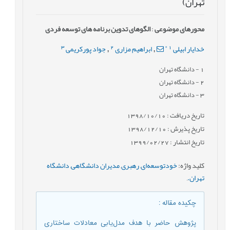
تهران)
محورهای موضوعی
:
الگوهای تدوین برنامه های توسعه فردی
3
2
*
1
خدایار ابیلی
ابراهیم مزاری
جواد پورکریمی
,
,
1
- دانشگاه تهران
2
- دانشگاه تهران
3
- دانشگاه تهران
تاریخ دریافت : 1398/10/10
تاریخ پذیرش : 1398/12/10
تاریخ انتشار : 1399/02/27
کلید واژه
:
خودتوسعه‌ای
,
رهبری
,
مدیران دانشگاهی
,
دانشگاه
تهران.
,
چکیده مقاله
:
پژوهش حاضر با هدف مدل‌یابی معادلات ساختاری