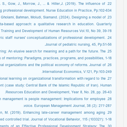
M. S., Gow, J., Morrow, J., ... & Hiller,J. (2019). The influence of
ing professional development. Nurse Education in Practice, Pp:102-634.
in, Gholami, Bahman, Moludi, Siamand. (2024). Designing a model of
a-based approach: a qualitative research in education. Quarterly
f Training and Development of Human Resources Vol.10, No 39, 39-78.
iatric staff nurses' conceptualizations of professional development.
Journal of pediatric nursing, 45, Pp:51-56.
oring: An elusive search for meaning and a path for the future. The
 of mentoring: Paradigms, practices, programs, and possibilities, 1-18.
ational organizations and the political economy of reforms. Journal of
International Economics, V:121, Pp:103-249.
zational learning on organizational transformation with regard to the
nt (case study: Central Bank of the Islamic Republic of Iran). Human
Resources Education and Development, Year 8, No. 28, pp. 26-43.
ation management is people management: Implications for employee
voice. European Management Journal, 38 (2): 277-287.
 Wallin, M. (2019). Enhancing late-career management among aging
 controlled trial. Journal of Vocational Behavior, 115 (103327): 1-18.
ponents of an Effective Professional Development Strategy: The