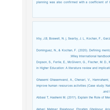
planning was also confirmed with a coefficient of 
1. Irby, J.B, Boswell, N. j, Searby, J. L, Kochan, F.,
2. Dominguez, N., & Kochan, F. (2020). Defining ment
Wiley International handbook
3. Dopson, S., Ferlie, E., McGivern, G., Fischer, M. D
in Higher Education: A literature review and implica
4. Ghasemi Ghasemvand, A., Chenari, V., Hamrahami
improve human resources activities (Case study: Nat
and 
5. Abbasi T, Hashemi M. (2017). Explain the Role of M
6. Akbari, Mahnaz, Rajabpour, Ebrahim, Gholipour, Ari