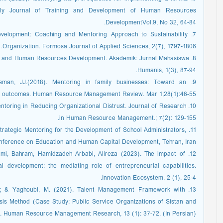
erly Journal of Training and Development of Human Resources
DevelopmentVol.9, No 32, 64-84.
Development: Coaching and Mentoring Approach to Sustainability
Organization. Formosa Journal of Applied Sciences, 2(7), 1797-1806.
ent and Human Resources Development. Akademik: Jurnal Mahasiswa
Humanis, 1(3), 87-94.
isman, JJ.(2018). Mentoring in family businesses: Toward an
 outcomes. Human Resource Management Review. Mar 1;28(1):46-55.
 Mentoring in Reducing Organizational Distrust. Journal of Research
in Human Resource Management.; 7(2): 129-155.
Strategic Mentoring for the Development of School Administrators,
nference on Education and Human Capital Development, Tehran, Iran.
Nami, Bahram, Hamidzadeh Arbabi, Alireza (2023). The impact of
development: the mediating role of entrepreneurial capabilities.
Innovation Ecosystem, 2 (1), 25-4.
i, M; & Yaghoubi, M. (2021). Talent Management Framework with
sis Method (Case Study: Public Service Organizations of Sistan and
. Human Resource Management Research, 13 (1): 37-72. (In Persian).