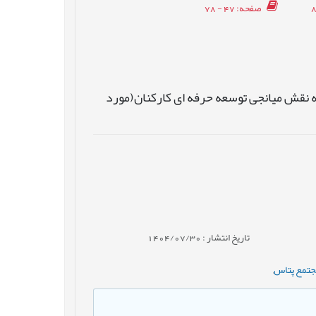
صفحه
: 47 - 78
به نقش میانجی توسعه حرفه ای کارکنان(مورد
تاریخ انتشار : 1404/07/30
جتمع پتاس
,