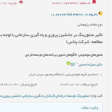
کد مقاله
: 1403111449377
بازدید
: 8116
10.66224/istd.49377.12.45.47
نوع مقاله
: پژوهشی
تاثیر منتورینگ بر جانشین پروری و یادگیری سازمانی با توجه 
مطالعه: شرکت پتاس)
محورهای موضوعی
:
الگوهای تدوین برنامه های توسعه فردی
*
1
دكتر منیژه احمدی
1
- استادیار،گروه علوم تربیتی، دانشگاه پیام نور، تهران، ایران.
تاریخ دریافت : 1403/08/16
تاریخ پذیرش : 1404/01/30
کلید واژه
:
منتورینگ
,
توسعه حرفه ای کارکنان
,
یادگیری سازمانی
,
جانشین پروری
,
م
چکیده مقاله
: