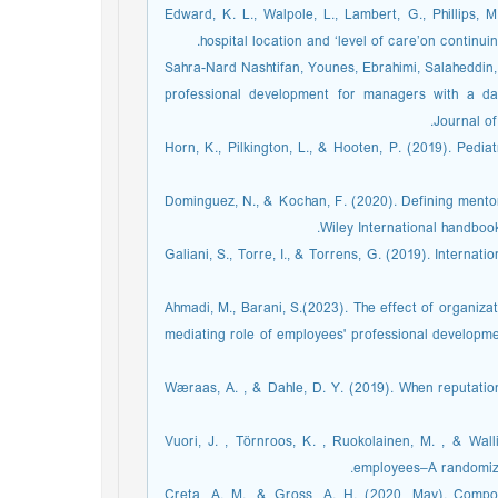
22. Edward, K. L., Walpole, L., Lambert, G., Phillips, 
hospital location and ‘level of care’on continu
23. Sahra-Nard Nashtifan, Younes, Ebrahimi, Salahedd
professional development for managers with a dat
Journal o
24. Horn, K., Pilkington, L., & Hooten, P. (2019). Ped
25. Dominguez, N., & Kochan, F. (2020). Defining ment
Wiley International handbook
26. Galiani, S., Torre, I., & Torrens, G. (2019). Intern
27. Ahmadi, M., Barani, S.(2023). The effect of organi
mediating role of employees' professional developme
28. Wæraas, A. , & Dahle, D. Y. (2019). When reput
29. Vuori, J. , Törnroos, K. , Ruokolainen, M. , &
employees–A randomized
30. Creta, A. M., & Gross, A. H. (2020, May). Com