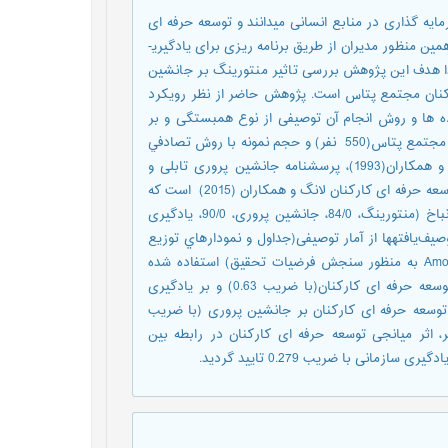
مایه گذاری در منابع انسانی میدانند و توسعه حرفه ای
آنها را به عنوان یک راهبرد مهم موفقیت سازمان به حساب می آورند. به همین منظور مدیران از طریق برنامه ریزی برای یادگیری­
ذا هدف این پژوهش بررسی تاثیر منتورینگ بر جانشین
رکنان مجتمع پتاس است. پژوهش حاضر از نظر رویکرد
ده ها و روش انجام آن توصیفی از نوع همبستگی و بر
حسب اجراء از نوع پيمایشي می باشد. جامعه آماری شامل کلیه کارکنان مجتمع پتاس(550 نفر) و حجم نمونه با روش تصادفي
ساده (226 نفر) می باشد. ابزار پژوهش؛ پرسشنامه منتورینگ کاسترو و همکاران(1993)، پرسشنامه جانشین پروری تابلی و
همکاران(1393)، پرسشنامه یادگیری سازمانی نیف (2001) و پرسشنامه توسعه حرفه ای کارکنان لانگ و همکاران (2015) است كه
روایی آنها از طریق روایی صوری و محتوایی و پایایی توسط آلفای کرونباخ (منتورینگ، 84/0، جانشین پروری، 90/0، یادگیری
) ارزیابی گردید. به‌منظور توصيف‌يافته‏ها از آمار توصیفی(جداول و نمودارهاي توزیع
فراواني) و آمار استنباطی (مدل معادلات ساختاری با کاربرد نرم‌افزار Amos به منظور سنجش فرضیات تحقیق) استفاده شده
است. نتایج نشان داد منتورینگ بر جانشین پروری(با ضریب 0.67)، توسعه حرفه ای کارکنان(با ضریب 0.63) و بر یادگیری
چنین؛ تاثیر توسعه حرفه ای کارکنان بر جانشین پروری (با ضریب
 0.32) تایید شد. از سوی دیگر، اثر میانجی توسعه حرفه ای کارکنان در رابطه بین