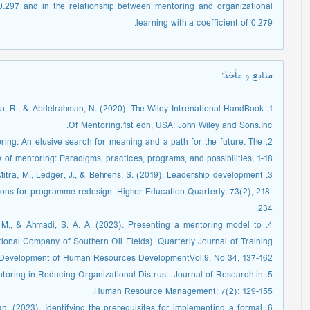
0.297 and in the relationship between mentoring and organizational
learning with a coefficient of 0.279.
منابع و مأخذ
:
 Garza, R., & Abdelrahman, N. (2020). The Wiley Intrenational HandBook
Of Mentoring.1st edn, USA: John Wiley and Sons.Inc.
oring: An elusive search for meaning and a path for the future. The
 of mentoring: Paradigms, practices, programs, and possibilities, 1-18.
., Mitra, M., Ledger, J., & Behrens, S. (2019). Leadership development
tions for programme redesign. Higher Education Quarterly, 73(2), 218-
234.
, M., & Ahmadi, S. A. A. (2023). Presenting a mentoring model to
ional Company of Southern Oil Fields). Quarterly Journal of Training
Development of Human Resources DevelopmentVol.9, No 34, 137-162.
entoring in Reducing Organizational Distrust. Journal of Research in
Human Resource Management; 7(2): 129-155.
an. (2023). Identifying the prerequisites for implementing a formal