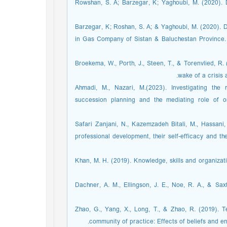
14. Rowshan, S. A; Barzegar, K; Yaghoubi, M. (2020
15. Barzegar, K; Roshan, S. A; & Yaghoubi, M. (202
in Gas Company of Sistan & Baluchestan Province.
16. Broekema, W., Porth, J., Steen, T., & Torenvlied, R
wake of a crisis 
17. Ahmadi, M., Nazari, M.(2023). Investigating t
succession planning and the mediating role of or
18. Safari Zanjani, N., Kazemzadeh Bitali, M., Hass
professional development, their self-efficacy and t
19. Khan, M. H. (2019). Knowledge, skills and organiza
20. Dachner, A. M., Ellingson, J. E., Noe, R. A., &
21. Zhao, G., Yang, X., Long, T., & Zhao, R. (2019).
community of practice: Effects of beliefs and e