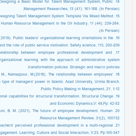
). Designing a Basic Model for Talent Management System, Public
Management Researches, 13 (47): 161-188. (In Persian).
0). Designing Talent Management System Template Via Mixed Method
 Human Resource Management in the Oil Industry, 11 (44): 239-264.
(In Persian).
. (2019). Public leaders’ organizational learning orientations in the
and the role of public service motivation. Safety science, 113, 200-209.
he relationship between employee professional development and
ganizational learning with the approach of administrative system
transformation policies. Strategic and macro policies.
ani, M., Namazpour, M.(2018). The relationship between employees'
he type of managers' power in Islamic Azad University, Urmia Branch.
Public Policy Making in Management, 27, 1-12.
tional capabilities for structural transformation. Structural Change
and Economic Dynamics,V: 48,Pp: 42-52.
 Saxton, B. M. (2021). The future of employee development. Human
Resource Management Review, 31(2), 100732.
 Teachers' perceived professional development in a multi-regional
ngagement. Learning, Culture and Social Interaction, V:23, Pp:100-347.