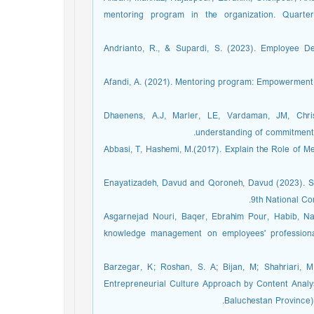
mentoring program in the organization. Quart
7. Andrianto, R., & Supardi, S. (2023). Employee 
8. Afandi, A. (2021). Mentoring program: Empowerm
9. Dhaenens, A.J, Marler, LE, Vardaman, JM, Chr
understanding of commitment
10. Abbasi, T, Hashemi, M.(2017). Explain the Role of
11. Enayatizadeh, Davud and Qoroneh, Davud (2023). 
9th National Co
12. Asgarnejad Nouri, Baqer, Ebrahim Pour, Habib, 
knowledge management on employees' professional 
13. Barzegar, K; Roshan, S. A; Bijan, M; Shahriar
Entrepreneurial Culture Approach by Content Analy
Baluchestan Province)