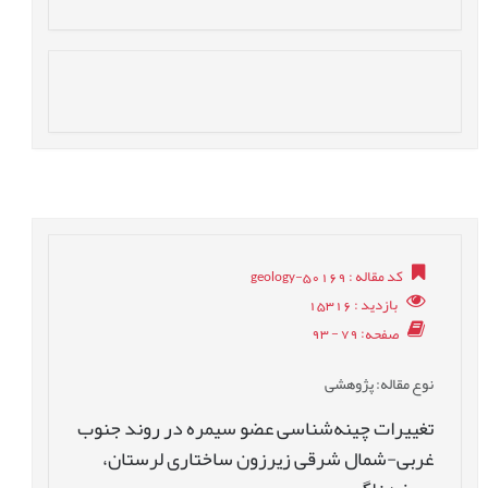
کد مقاله
: geology-50169
بازدید
: 15316
صفحه
: 79 - 93
نوع مقاله
: پژوهشی
تغییرات چینه‌شناسی عضو سیمره در روند جنوب
غربی-شمال شرقی زیرزون ساختاری لرستان،