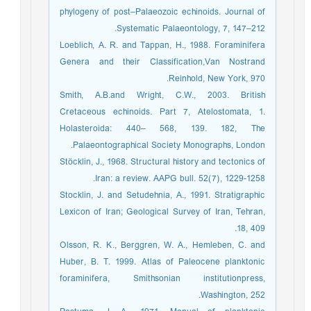
phylogeny of post–Palaeozoic echinoids. Journal of
Systematic Palaeontology, 7, 147–212.
Loeblich, A. R. and Tappan, H., 1988. Foraminifera
Genera and their Classification,Van Nostrand
Reinhold, New York, 970.
Smith, A.B.and Wright, C.W., 2003. British
Cretaceous echinoids. Part 7, Atelostomata, 1.
Holasteroida: 440– 568, 139. 182, The
Palaeontographical Society Monographs, London.
Stöcklin, J., 1968. Structural history and tectonics of
Iran: a review. AAPG bull. 52(7), 1229-1258.
Stocklin, J. and Setudehnia, A., 1991. Stratigraphic
Lexicon of Iran; Geological Survey of Iran, Tehran,
18, 409.
Olsson, R. K., Berggren, W. A., Hemleben, C. and
Huber, B. T. 1999. Atlas of Paleocene planktonic
foraminifera, Smithsonian institutionpress,
Washington, 252.