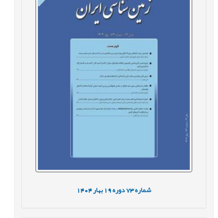
شماره
73
دوره
19
بهار
1404