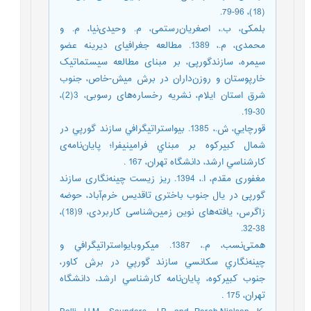
(18)، 96-79.
بلمکی، ب.، اصغریان‌رستمی، م. وحیدی‌نیا، م. و
محمدی، م.، 1389. مطالعه جغرافیای دیرینه عضو
سیمره، سازندگورپی، بر مبنای مطالعه سیستماتیک
خارپوستان و روزن‌داران در برش میش-خاص، جنوب
شرق استان ایلام، نشریه رخساره‌های رسوبی، 3(2)،
30-19.
قورچايي، ش.، 1385. بيواستراتيگرافي سازند گورپي در
شمال كبيركوه بر مبناي فرامينيفرا؛ پایان‌نامه‌ی
كارشناسي ارشد، دانشگاه تهران، 167 .
مغفوری مقدم، ا.، 1394. ریز زیست چینه‌نگاری سازند
گورپی در یال جنوب باختری تاقدیس خرم‌آباد، حوضه
زاگرس، یافته‌های نوین زمین‌شناسی کاربردی، 9(18)،
38-32.
همتی‌نسب، م.، 1387. ميكروبايواستراتيگرافي و
چينه‌نگاري سكانسي سازند گورپي در برش كاور،
جنوب كبيركوه، پايان‌نامه كارشناسي ارشد، دانشگاه
تهران، 175 .