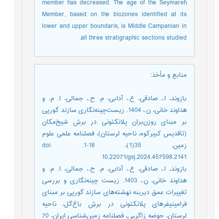
member has decreased. The age of the Seymareh
Member, based on the biozones identified at its
lower and upper boundaris, is Middle Campanian in
all three stratigraphic sections studied.
منابع و مأخذ
:
بازوند، ا.، صادقی، ع.، آدابی، م. ح.، جمالی، ا. م. و
هداوند خانی، ن.، 1404. زیست‌چینه‌نگاری سازند گورپی
بر مبنای روزن‌بران پلانکتونی در برش شیخ‌مکان
(تاقدیس کبیرکوه، ناحیه لرستان)، فصلنامه علمی علوم
زمین, 35(1)، 18-1. doi:
10.22071/gsj.2024.457598.2141
بازوند، ا.، صادقی، ع.، آدابی، م. ح.، جمالی، ا. م. و
هداوند خانی، ن.، 1403. زیست چینه‌نگاری و بررسی
تغییرات عمق دیرینه نهشته‌های سازند گورپی بر مبنای
فرامینیفرهای پلانکتونی در برش باغ‌گل، ناحیه
لرستان، حوضه زاگرس، فصلنامه زمین‌شناسی ایران، 70