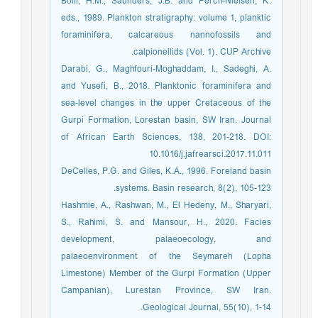
Bolli, H.M., Saunders, J.B. and Perch-Nielsen, K.
eds., 1989. Plankton stratigraphy: volume 1, planktic
foraminifera, calcareous nannofossils and
calpionellids (Vol. 1). CUP Archive.
Darabi, G., Maghfouri-Moghaddam, I., Sadeghi, A.
and Yusefi, B., 2018. Planktonic foraminifera and
sea-level changes in the upper Cretaceous of the
Gurpi Formation, Lorestan basin, SW Iran. Journal
of African Earth Sciences, 138, 201-218. DOI:
10.1016/j.jafrearsci.2017.11.011
DeCelles, P.G. and Giles, K.A., 1996. Foreland basin
systems. Basin research, 8(2), 105-123.
Hashmie, A., Rashwan, M., El Hedeny, M., Sharyari,
S., Rahimi, S. and Mansour, H., 2020. Facies
development, palaeoecology, and
palaeoenvironment of the Seymareh (Lopha
Limestone) Member of the Gurpi Formation (Upper
Campanian), Lurestan Province, SW Iran.
Geological Journal, 55(10), 1-14.