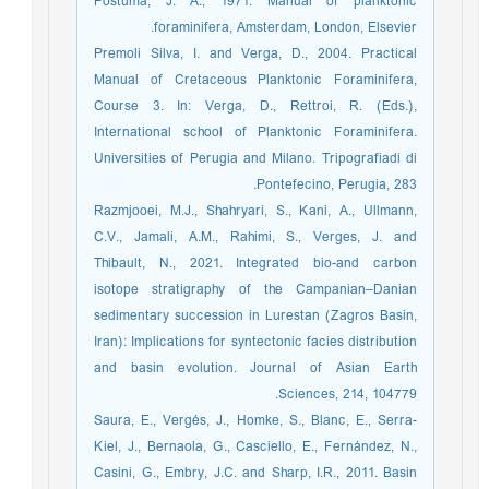
Postuma, J. A., 1971. Manual of planktonic
foraminifera, Amsterdam, London, Elsevier.
Premoli Silva, I. and Verga, D., 2004. Practical
Manual of Cretaceous Planktonic Foraminifera,
Course 3. In: Verga, D., Rettroi, R. (Eds.),
International school of Planktonic Foraminifera.
Universities of Perugia and Milano. Tripografiadi di
Pontefecino, Perugia, 283.
Razmjooei, M.J., Shahryari, S., Kani, A., Ullmann,
C.V., Jamali, A.M., Rahimi, S., Verges, J. and
Thibault, N., 2021. Integrated bio-and carbon
isotope stratigraphy of the Campanian–Danian
sedimentary succession in Lurestan (Zagros Basin,
Iran): Implications for syntectonic facies distribution
and basin evolution. Journal of Asian Earth
Sciences, 214, 104779.
Saura, E., Vergés, J., Homke, S., Blanc, E., Serra-
Kiel, J., Bernaola, G., Casciello, E., Fernández, N.,
Casini, G., Embry, J.C. and Sharp, I.R., 2011. Basin