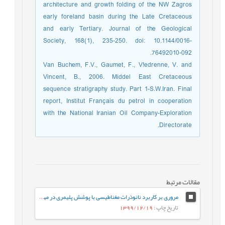
architecture and growth folding of the NW Zagros
early foreland basin during the Late Cretaceous
and early Tertiary. Journal of the Geological
Society, 168(1), 235-250. doi: 10.1144/0016-
76492010-092.
Van Buchem, F.V., Gaumet, F., V!edrenne, V. and
Vincent, B., 2006. Middel East Cretaceous
sequence stratigraphy study. Part 1-S.W.Iran. Final
report, Institut Français du petrol in cooperation
with the National Iranian Oil Company-Exploration
Directorate.
مقالات مرتبط
مروری بر کاربرد نانوذرات مغناطیسی با پوشش پلیمری در مهندسی بافت
تاریخ چاپ
: 1399/12/19