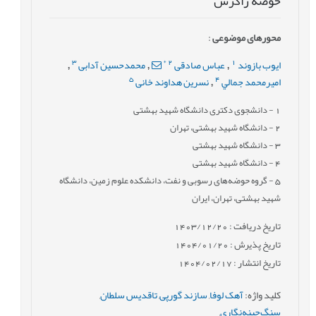
حوضه زاگرس
محورهای موضوعی
:
3
*
2
1
ایوب بازوند
عباس صادقی
محمدحسین آدابی
,
,
,
5
4
امیرمحمد جمالي
نسرین هداوند خانی
,
1
- دانشجوی دکتری دانشگاه شهید بهشتی
2
- دانشگاه شهید بهشتی، تهران
3
- دانشگاه شهید بهشتی
4
- دانشگاه شهید بهشتی
5
- گروه حوضه‌های رسوبی و نفت، دانشکده علوم زمین، دانشگاه
شهید بهشتی، تهران، ایران
تاریخ دریافت : 1403/12/20
تاریخ پذیرش : 1404/01/20
تاریخ انتشار : 1404/02/17
کلید واژه
:
آهک لوفا
,
سازند گورپی
,
تاقدیس سلطان
,
سنگ‌چینه‌نگاری
,