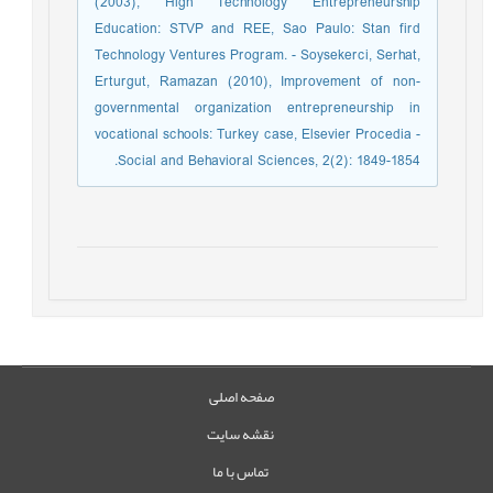
(2003), High Technology Entrepreneurship
Education: STVP and REE, Sao Paulo: Stan fird
Technology Ventures Program. - Soysekerci, Serhat,
Erturgut, Ramazan (2010), Improvement of non-
governmental organization entrepreneurship in
vocational schools: Turkey case, Elsevier Procedia -
Social and Behavioral Sciences, 2(2): 1849-1854.
صفحه اصلی
نقشه سایت
تماس با ما