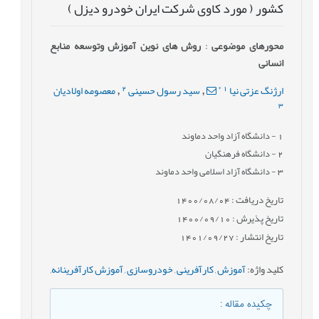
کشور ( مورد کاوی شرکت ایران خودرو دیزل )
محورهای موضوعی
:
روش های نوین آموزش وتوسعه منابع
انسانی
2
*
1
ارژنگ عزتی نیا
سید رسول حسینی
معصومه اولادیان
,
,
3
1
- دانشگاه آزاد واحد دماوند
2
- دانشگاه فرهنگیان
3
- دانشگاه آزاد اسلامی واحد دماوند
تاریخ دریافت : 1400/08/04
تاریخ پذیرش : 1400/09/10
تاریخ انتشار : 1401/09/27
کلید واژه
:
آموزش
,
کارآفرینی
,
خودروسازی
,
آموزش کارآفرینانه
,
چکیده مقاله
: