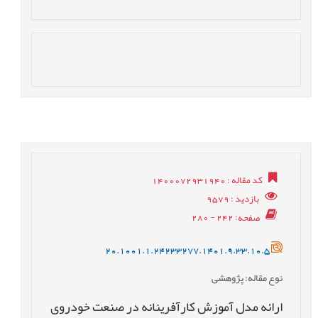
کد مقاله
: 1400072931940
بازدید
: 9579
صفحه
: 242 - 280
20.1001.1.24233277.1401.9.33.10.5
نوع مقاله
: پژوهشی
ارائه مدل آموزش کارآفرینانه در صنعت خودروی