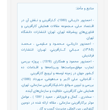
منابع و مأخذ
:
- احمدپور‌ داریـانی‌ (1380)، کـارآفرینی و نـقش آن در
اقـتصاد مـلی‌، مـجموعه‌ مقالات همایش‌ کارآفرینی و
فناوری‌های پیشرفته تهران، تهران: انتشارات دانشگاه‌
تهران‌.
- احمدپور داريانـي، مـحمـود و مـقيمـي ، مـحمـد
(١٣٨٥)، مـبـاني کــارآفريني، تهـران: انتشارات
فرانديش.
- احمدپور محمود و همکاران (1378) ، پروژه بررسی
تجارب‌ موفق‌،سیاست‌ها وبـرنامه‌ها و اقـدامات ده
کـشور جهان در زمینه توسعه و ترویج کارآفرینی.
- آقـاجانی، عـلی اکـبر و مـدهوشی، مـهرداد (1386)،
بررسی و تبیین‌ مـوانع‌ داخـلیکارآفرینی سازمانی، تهران،
همایش ملی کارآفرینی، خلاقیت و سازمان‌های آینده.
- سخدری ، کمال و فروزانفر ، حمید ( 1397 ) ، عوامل
موثر برکارآفرینی سازمانی ، مقاله ارائه شده در دومین
کنفرانس بین المللی مدیریت کسب و کار .