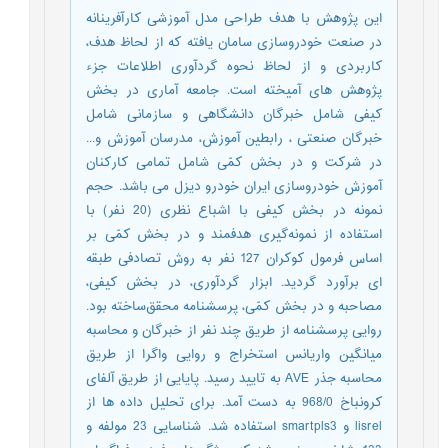
این پژوهش با هدف طراحی مدل آموزشی کارآفرینانه
در صنعت خودروسازی سامان یافته که از لحاظ هدف،
کاربردی و از لحاظ نحوه گردآوری اطلاعات جزء
پژوهش های آمیخته است. جامعه آماری در بخش
کیفی شامل خبرگان دانشگاهی و سازمانی شامل
خبرگان صنعتی ، رابطین آموزش، مدرسان آموزش و...
در شرکت و در بخش کمّی شامل تمامی کارکنان
آموزش خودروسازی ایران خودرو دیزل می باشد. حجم
نمونه در بخش کیفی با اشباع نظری (20 نفر) با
استفاده از نمونه‌گيری هدفمند و در بخش کمّی بر
اساس فرمول کوکران 127 نفر به روش تصادفی طبقه
ای برآورد گردید. ابزار گردآوری، در بخش کیفی،
مصاحبه و در بخش کمّی، پرسشنامه محقق‌ساخته بود.
روایی پرسشنامه از طریق چند نفر از خبرگان و محاسبه
ﻣﯿﺎﻧﮕﯿﻦ وارﯾﺎﻧﺲ اﺳﺘﺨﺮاج و روایی واﮔﺮا از طریق
محاسبه جذر AVE به تایید رسید. پایایی از طریق آلفای
کرونباخ 968/0 به دست آمد. برای تحلیل داده ها از
lisrel و smartpls3 استفاده شد. شناسایی 23 مولفه و