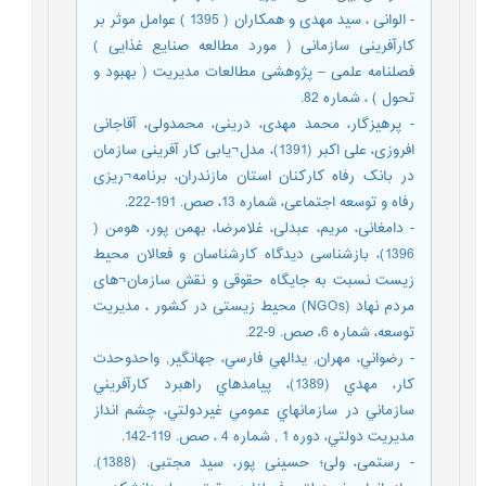
- الوانی ، سید مهدی و همکاران ( 1395 ) عوامل موثر بر
کارآفرینی سازمانی ( مورد مطالعه صنایع غذایی )
فصلنامه علمی – پژوهشی مطالعات مدیریت ( بهبود و
تحول ) ، شماره 82.
- پرهیزگار، محمد مهدی، درینی، محمدولی، آقاجانی
افروزی، علی اکبر (1391)، مدل¬یابی کار آفرینی سازمان
در بانک رفاه کارکنان استان مازندران، برنامه¬ریزی
رفاه و توسعه اجتماعی، شماره 13، صص. 191-222.
- دامغانی، مریم، عبدلی، غلامرضا، بهمن پور، هومن (
1396)، بازشناسی دیدگاه کارشناسان و فعالان محیط
زیست نسبت به جایگاه حقوقی و نقش سازمان¬های
مردم نهاد (NGOs) محیط زیستی در کشور ، مدیریت
توسعه، شماره 6، صص. 9-22.
- رضواني، مهران, يدالهي فارسي، جهانگير, واحدوحدت
كار، مهدي (1389)، پيامدهاي راهبرد كارآفريني
سازماني در سازمانهاي عمومي غيردولتي، چشم انداز
مديريت دولتي، دوره 1 , شماره 4 ، صص. 119-142.
- رستمی، ولی؛ حسینی پور، سید مجتبی. (1388).