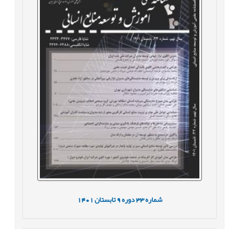
شماره
33
دوره
9
تابستان
1401