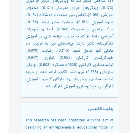
133 شاخص منجر شد که ویژگی‌های فردی فراگیران
(0.173)، ویژگی‌های فردی مدرسان (0.171)، محتوای
آموزشی (0.169)، تعامل بین صنعت و دانشگاه (0.167)،
شیوه آموزش (0.157)، حمایت مدیر ارشد (0.156)،
سبک رهبری و مدیریت (0.143)، فضا و تجهیزات
آموزشی (0.124) که به ترتیب مؤلفه های بر آموزش
کارآفرینانه تأثیر دارند. پیامدهای نیز به ترتیب بار
عاملی آنها شامل تعهد (0.745)، رضایت (0.670)،
خودکارآمدی کارکنان (0.655)، نوآوری (0.647)،
توانمندسازی کارکنان (0636)، عملکرد (0.603)، چابکی
سازمانی (0.568) می‌باشند. الگوی ارائه شده از درجه
تناسب مناسبی برخوردار بود. واژگان کلیدی : آموزش،
کارآفرینی، خودروسازی، آموزش کارآفرینانه.
چکیده انگلیسی
:
This research has been organized with the aim of
designing an entrepreneurial educational model in